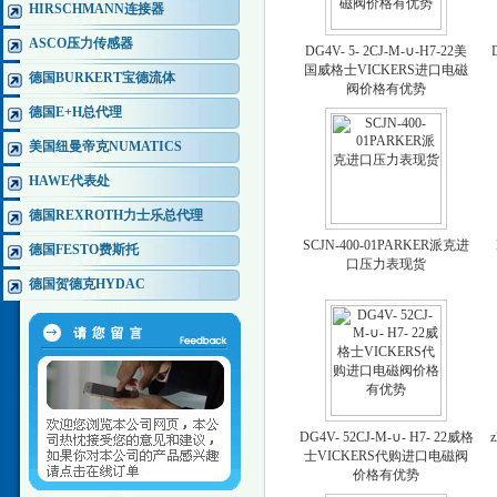
HIRSCHMANN连接器
ASCO压力传感器
DG4V- 5- 2CJ-M-∪-H7-22美
国威格士VICKERS进口电磁
德国BURKERT宝德流体
阀价格有优势
德国E+H总代理
美国纽曼帝克NUMATICS
HAWE代表处
德国REXROTH力士乐总代理
SCJN-400-01PARKER派克进
德国FESTO费斯托
口压力表现货
德国贺德克HYDAC
DG4V- 52CJ-M-∪- H7- 22威格
士VICKERS代购进口电磁阀
价格有优势