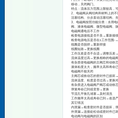
移动，关闭阀门。
特点：流体压力范围上限较高，
2、电磁阀从阀结构和材料上的
活塞结构、分步直动活塞结构、
3、电磁阀按照功能分类：水用
阀、液体电磁阀、微型电磁阀、脉
电磁阀通电后不工作
检查电源接线是否不良→重新接
检查电源电压是否在±工作范围-
线圈是否脱焊→重新焊接
线圈短路→更换线圈
工作压差是否不合适→调整压差
流体温度过高→更换相称的电磁
有杂质使电磁阀的主阀芯和动铁
液体粘度太大，频率太高和寿命
电磁阀不能关闭
主阀芯或铁动芯的密封件已损坏
流体温度、粘度是否过高→更换
有杂质进入电磁阀产阀芯或动铁
弹簧寿命已到或变形→更换
节流孔平衡孔堵塞→及时清洗
工作频率太高或寿命已到→改选
其它情况
内泄漏→检查密封件是否损坏，
外泄漏→连接处松动或密封件已
电动阀与电磁阀的区别