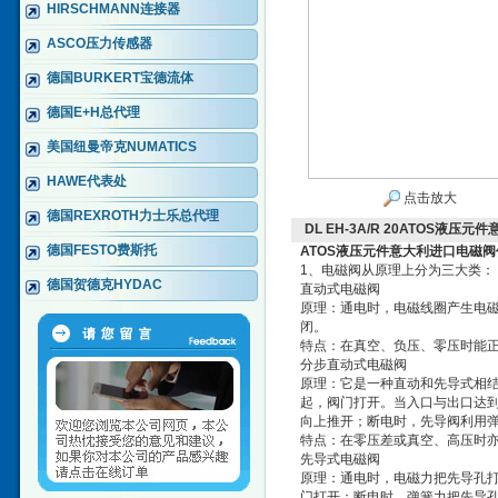
HIRSCHMANN连接器
ASCO压力传感器
德国BURKERT宝德流体
德国E+H总代理
美国纽曼帝克NUMATICS
HAWE代表处
点击放大
德国REXROTH力士乐总代理
DL EH-3A/R 20ATOS液
德国FESTO费斯托
ATOS液压元件意大利进口电磁
1、电磁阀从原理上分为三大类：
德国贺德克HYDAC
直动式电磁阀
原理：通电时，电磁线圈产生电
闭。
特点：在真空、负压、零压时能正
分步直动式电磁阀
原理：它是一种直动和先导式相
起，阀门打开。当入口与出口达
向上推开；断电时，先导阀利用
特点：在零压差或真空、高压时亦
先导式电磁阀
原理：通电时，电磁力把先导孔打
门打开；断电时，弹簧力把先导