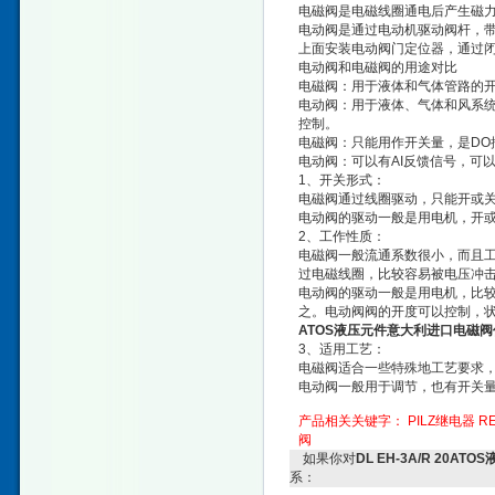
电磁阀是电磁线圈通电后产生磁
电动阀是通过电动机驱动阀杆，
上面安装电动阀门定位器，通过
电动阀和电磁阀的用途对比
电磁阀：用于液体和气体管路的开
电动阀：用于液体、气体和风系统
控制。
电磁阀：只能用作开关量，是DO
电动阀：可以有AI反馈信号，可
1、开关形式：
电磁阀通过线圈驱动，只能开或
电动阀的驱动一般是用电机，开
2、工作性质：
电磁阀一般流通系数很小，而且工
过电磁线圈，比较容易被电压冲击
电动阀的驱动一般是用电机，比
之。电动阀阀的开度可以控制，
ATOS液压元件意大利进口电磁
3、适用工艺：
电磁阀适合一些特殊地工艺要求
电动阀一般用于调节，也有开关
产品相关关键字：
PILZ继电器
R
阀
如果你对
DL EH-3A/R 20
系：