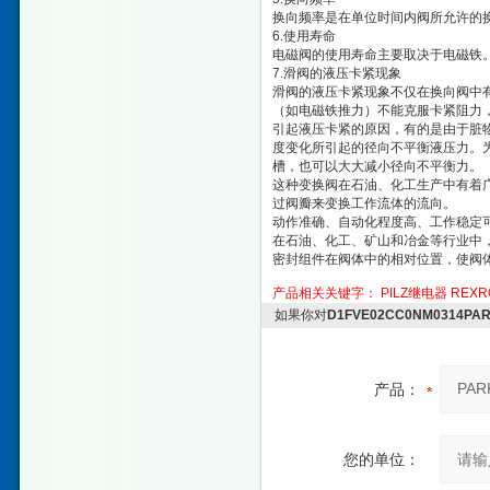
换向频率是在单位时间内阀所允许的换
6.使用寿命
电磁阀的使用寿命主要取决于电磁铁
7.滑阀的液压卡紧现象
滑阀的液压卡紧现象不仅在换向阀中
（如电磁铁推力）不能克服卡紧阻力
引起液压卡紧的原因，有的是由于脏
度变化所引起的径向不平衡液压力。
槽，也可以大大减小径向不平衡力。
这种变换阀在石油、化工生产中有着
过阀瓣来变换工作流体的流向。
动作准确、自动化程度高、工作稳定
在石油、化工、矿山和冶金等行业中
密封组件在阀体中的相对位置，使阀
产品相关关键字：
PILZ继电器
REX
如果你对
D1FVE02CC0NM0314
产品：
您的单位：