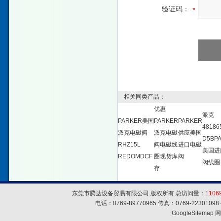
验证码：
相关同类产品：
优惠
派克
PARKER美国
PARKER
PARKER
48186
派克电磁阀
派克电磁
供应美国
D5BP
RHZ15L
阀电磁线
进口电磁
美国进
REDOMDCF
圈现货库
阀
阀线圈
存
东莞市腾达设备贸易有限公司 版权所有 总访问量：
1106
电话：0769-89770965 传真：0769-223010
GoogleSitemap
网