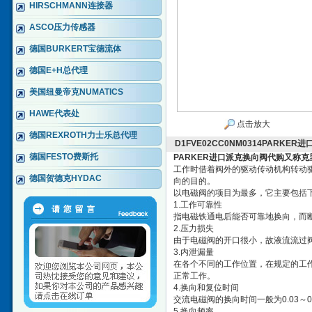
HIRSCHMANN连接器
ASCO压力传感器
德国BURKERT宝德流体
德国E+H总代理
美国纽曼帝克NUMATICS
HAWE代表处
点击放大
德国REXROTH力士乐总代理
D1FVE02CC0NM0314PARKE
德国FESTO费斯托
PARKER进口派克换向阀代购
又称克
工作时借着阀外的驱动传动机构转动
德国贺德克HYDAC
向的目的。
以电磁阀的项目为最多，它主要包括
1.工作可靠性
指电磁铁通电后能否可靠地换向，而
2.压力损失
由于电磁阀的开口很小，故液流流过
3.内泄漏量
在各个不同的工作位置，在规定的工
正常工作。
4.换向和复位时间
交流电磁阀的换向时间一般为0.03～
5.换向频率