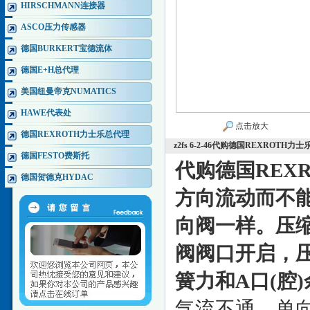
HIRSCHMANN连接器
ASCO压力传感器
德国BURKERT宝德流体
德国E+H总代理
美国纽曼帝克NUMATICS
HAWE代表处
点击放大
德国REXROTH力士乐总代理
z2fs 6-2-46代购德国REXROT
德国FESTO费斯托
代购德国REX
德国贺德克HYDAC
方向流动而不
向阀一样。压
阀阀口开启，压
簧力和A口(腔
气流不通。单