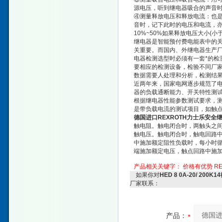
源电压，听到继电器吸合的声音
④测量释放电压和释放电流：也
音时，记下此时的电压和电流，
10%~50%如果释放电压大小(
继电器是智能预付费电能表中的
关重要。而国内、外继电器生产
电器检测选型时必须有一套*的检
要相应的检测设备，检验不同厂
数据需要人处理和分析，检测结果
近两年来，国家电网逐步规范了
器的负载通断能力、开关特性测
根据继电器性能参数测试要求，
是带负载电流的测试项目，如触
德国进口REXROTH力士乐安全
触电阻。触电闭合时，两触头之间
触电压。触电闭合时，触电回路
中施加额定阻性负载时，每小时循
端施加额定电压，触点回路中施加
产品相关关键字：
价格有优势
R
如果你对
HED 8 0A-20/ 2
厂家联系：
产品：