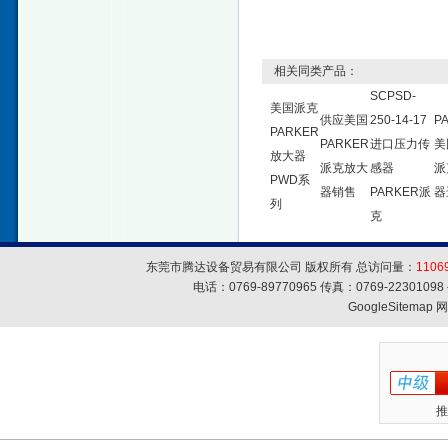
相关同类产品：
SCPSD-
美国派克
供应美国
250-14-17
P
PARKER
PARKER
进口压力传
美
放大器
派克放大
感器
派
PWD系
器销售
PARKER派
器
列
克
东莞市腾达设备贸易有限公司 版权所有 总访问量：
1106
电话：0769-89770965 传真：0769-223010
GoogleSitemap
网
推