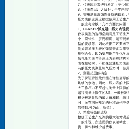
7、仪表应经常进行检定（至少每
8、仪表自出厂之日起，半年内
9、需用测量腐蚀性介质的仪表，
压力表的选用应根据使用工艺生
一般应考虑以下几个方面的问题
1、
PARKER派克进口压力表现货
仪表类型的选用必须满足工艺生
小、腐蚀性、脏污程度、是否易
型的要求等。因此根据工艺要求
例如普通压力表的弹簧管多采用
用铜合金。因为氨与铜产生化学
氧气压力表与普通压力表在结构
表在校验时，不能像普通压力表
污的压力表测量氧气压力时，使
2、测量范围的确定
为了保证弹性元件能在弹性变形
足够的余地，因此，压力表的上限
大工作压力不应超过测量上限值的
超过测量上限值的3/5。一般被
根据被测参数的最大值和最小值
时，应在国家规定的标准系列中选取。中国的
然整数.可为正、负值）。
3、精度等级的选取
根据工艺生产允许的最大绝对误
一般来说，所选用的仪表越精密
贵，操作和维护越费事。