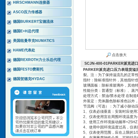
HIRSCHMANN连接器
ASCO压力传感器
德国BURKERT宝德流体
德国E+H总代理
美国纽曼帝克NUMATICS
HAWE代表处
点击放大
德国REXROTH力士乐总代理
SCJN-400-01PARKER派克
德国FESTO费斯托
PARKER派克进口压力表现货
溢
裂。注：为了保持溢流孔的正常性
德国贺德克HYDAC
指针：除标准指针外，其他指针
玻璃面板：除标准玻璃外，其他
性能分类：普通型（标准）、蒸汽
处理方式：禁油/禁水处理 在制
外装定：壳体颜色除标准色以外
节流阀（可选）：为了减小脉动
1、仪表必须垂直：安装时应使用
2、仪表使用宜在周围环境温度为-2
3、使用工作环境振动频率<25H
4、使用中因环境温度过高，仪
5、仪表使用范围，应在上限的1/3
6、在测量腐蚀性介质、可能结晶