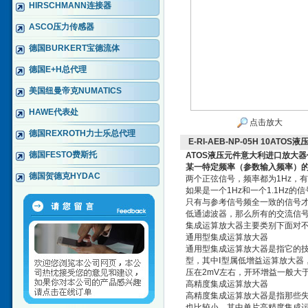
HIRSCHMANN连接器
ASCO压力传感器
德国BURKERT宝德流体
德国E+H总代理
美国纽曼帝克NUMATICS
HAWE代表处
点击放大
德国REXROTH力士乐总代理
E-RI-AEB-NP-05H 10A
德国FESTO费斯托
ATOS液压元件意大利进口放大器
某一特定频率（参数输入频率）
德国贺德克HYDAC
两个正弦信号，频率都为1Hz，
如果是一个1Hz和一个1.1Hz
只有与参考信号频全一致的信号
低通滤波器，那么所有的交流信
集成运算放大器主要类别下面对
通用型集成运算放大器
通用型集成运算放大器是指它的技
型，其中Ⅰ型属低增益运算放大器
压在2mV左右，开环增益一般大于
高精度集成运算放大器
高精度集成运算放大器是指那些
也比较小。其中单片高精度集成