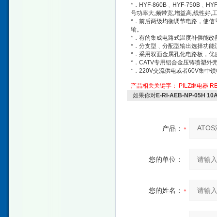
*．HYF-860B﹑HYF-75
号功率大,频带宽,增益高,线性好,
*．前后两级均衡调节电路，使信
输。
*．有的集成电路式温度补偿能改
*．分支型﹑分配型输出选择功能
*．采用双面金属孔化电路板，优
*．CATV专用铝合金压铸喷塑
*．220V交流供电或者60V集中
产品相关关键字：
PILZ继电器
R
如果你对
E-RI-AEB-NP-05
产品：
您的单位：
您的姓名：