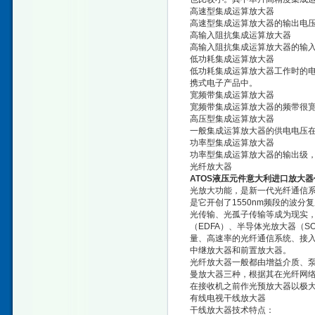
高速型集成运算放大器
高速型集成运算放大器的输出电压转
高输入阻抗集成运算放大器
高输入阻抗集成运算放大器的输入
低功耗集成运算放大器
低功耗集成运算放大器工作时的
携式电子产品中。
宽频带集成运算放大器
宽频带集成运算放大器的频带很
高压型集成运算放大器
一般集成运算放大器的供电电压在
功率型集成运算放大器
功率型集成运算放大器的输出级
光纤放大器
ATOS液压元件意大利进口放大器
光放大功能，是新一代光纤通信
是它开创了1550nm频段的波
光传输、光孤子传输等成为现实
（EDFA）、半导体光放大器（
量、高速率的光纤通信系统、接入
中继放大器和前置放大器。
光纤放大器一般都由增益介质、
曼放大器三种，根据其在光纤网
在接收机之前作光预放大器以极
有线电视干线放大器
干线放大器技术特点：