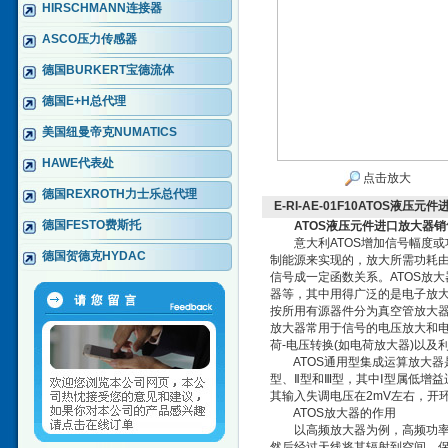
HIRSCHMANN连接器
ASCO压力传感器
德国BURKERT宝德流体
德国E+H总代理
美国纽曼帝克NUMATICS
HAWE代表处
点击放大
德国REXROTH力士乐总代理
E-RI-AE-01F10ATOS液压
德国FESTO费斯托
ATOS液压元件进口放大器
意大利ATOS增加信号幅度或功
德国贺德克HYDAC
制能源来实现的，放大所需功耗
信号成一定函数关系。ATOS放
器等，其中用得广泛的是电子放大
按所用有源器件分为真空管放大
放大器常用于信号的电压放大和电
荷-电压转换(如电荷放大器)以及
ATOS通用型集成运算放大器是
型、Ⅱ型和Ⅲ型，其中Ⅰ型属低增
其输入失调电压在2mV左右，开环
ATOS放大器的作用
以高频放大器为例，高频功率放
然后经过天线将其辐射到空间，