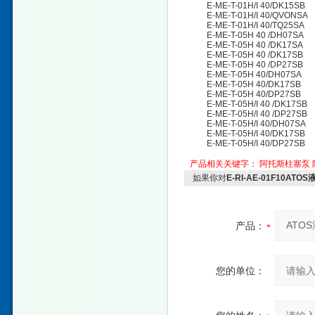
E-ME-T-01H/I 40/DK15SB
E-ME-T-01H/I 40/QVONSA
E-ME-T-01H/I 40/TQ25SA
E-ME-T-05H 40 /DH07SA
E-ME-T-05H 40 /DK17SA
E-ME-T-05H 40 /DK17SB
E-ME-T-05H 40 /DP27SB
E-ME-T-05H 40/DH07SA
E-ME-T-05H 40/DK17SB
E-ME-T-05H 40/DP27SB
E-ME-T-05H/I 40 /DK17SB
E-ME-T-05H/I 40 /DP27SB
E-ME-T-05H/I 40/DH07SA
E-ME-T-05H/I 40/DK17SB
E-ME-T-05H/I 40/DP27SB
产品相关关键字：
阿托斯柱塞泵
如果你对
E-RI-AE-01F10
产品：
您的单位：