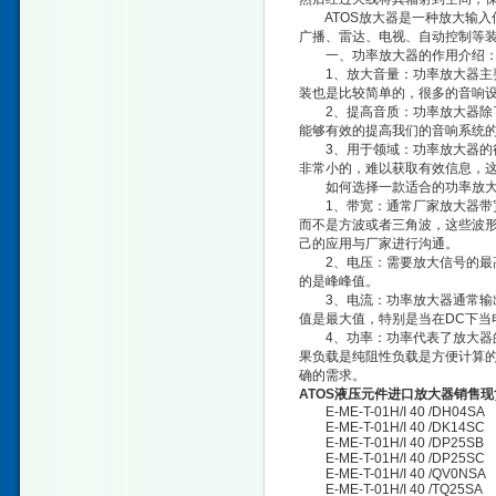
ATOS放大器是一种放大输入
广播、雷达、电视、自动控制等
一、功率放大器的作用介绍
1、放大音量：功率放大器主要
装也是比较简单的，很多的音响
2、提高音质：功率放大器除了
能够有效的提高我们的音响系统
3、用于领域：功率放大器的很
非常小的，难以获取有效信息，
如何选择一款适合的功率放大
1、带宽：通常厂家放大器带宽都
而不是方波或者三角波，这些波
己的应用与厂家进行沟通。
2、电压：需要放大信号的最高电
的是峰峰值。
3、电流：功率放大器通常输出的
值是最大值，特别是当在DC下当
4、功率：功率代表了放大器的驱
果负载是纯阻性负载是方便计算的
确的需求。
ATOS液压元件进口放大器销售现
E-ME-T-01H/I 40 /DH04SA
E-ME-T-01H/I 40 /DK14SC
E-ME-T-01H/I 40 /DP25SB
E-ME-T-01H/I 40 /DP25SC
E-ME-T-01H/I 40 /QV0NSA
E-ME-T-01H/I 40 /TQ25SA