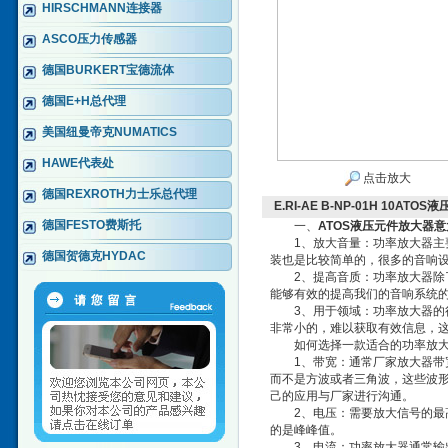
HIRSCHMANN连接器
ASCO压力传感器
德国BURKERT宝德流体
德国E+H总代理
美国纽曼帝克NUMATICS
HAWE代表处
点击放大
德国REXROTH力士乐总代理
E.RI-AE B-NP-01H 10A
德国FESTO费斯托
一、
ATOS液压元件放大器
1、放大音量：功率放大器主要
德国贺德克HYDAC
装也是比较简单的，很多的音响
2、提高音质：功率放大器除了
能够有效的提高我们的音响系统
3、用于领域：功率放大器的很
非常小的，难以获取有效信息，
如何选择一款适合的功率放大
1、带宽：通常厂家放大器带宽都
而不是方波或者三角波，这些波
己的应用与厂家进行沟通。
2、电压：需要放大信号的最高电
的是峰峰值。
3、电流：功率放大器通常输出的