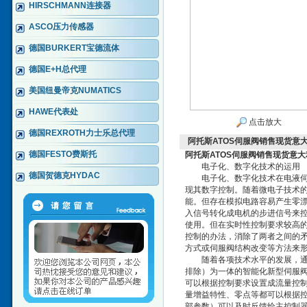
HIRSCHMANN连接器
ASCO压力传感器
德国BURKERT宝德流体
德国E+H总代理
美国纽曼帝克NUMATICS
HAWE代表处
点击放大
德国REXROTH力士乐总代理
阿托斯ATOS伺服阀销售现货意大
德国FESTO费斯托
阿托斯ATOS伺服阀销售现货意大
电子化、数字化技术的运用
德国贺德克HYDAC
电子化、数字化技术在电液伺服
现其数字控制。随着微电子技术
能。但存在模拟电路容易产生零漂
入信号转化成电机的步进信号来
使用。但在实时性控制要求较高
控制的办法，消除了两者之间的
方式或伺服阀结构改变等方法来
随着各项技术水平的发展，通过
排除）为一体的智能化新型伺服
可以根据控制要求设置成流量控制
量增益特性、零点等都可以根据
部参数）可以及时反馈给主控制