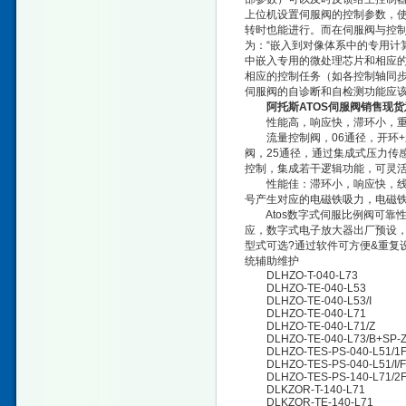
上位机设置伺服阀的控制参数，
转时也能进行。而在伺服阀与控
为：“嵌入到对像体系中的专用计算
中嵌入专用的微处理芯片和相应
相应的控制任务（如各控制轴同
伺服阀的自诊断和自检测功能应
阿托斯ATOS伺服阀销售现货
性能高，响应快，滞环小，重
流量控制阀，06通径，开环+
阀，25通径，通过集成式压力传
控制，集成若干逻辑功能，可灵
性能佳：滞环小，响应快，线性
号产生对应的电磁铁吸力，电磁
Atos数字式伺服比例阀可靠性高
应，数字式电子放大器出厂预设，
型式可选?通过软件可方便&重复
统辅助维护
DLHZO-T-040-L73
DLHZO-TE-040-L53
DLHZO-TE-040-L53/I
DLHZO-TE-040-L71
DLHZO-TE-040-L71/Z
DLHZO-TE-040-L73/B+SP-Z
DLHZO-TES-PS-040-L51/1
DLHZO-TES-PS-040-L51/I/F
DLHZO-TES-PS-140-L71/2
DLKZOR-T-140-L71
DLKZOR-TE-140-L71