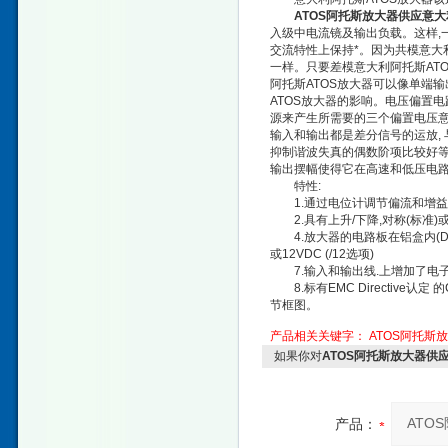
ATOS阿托斯放大器供应意大利
入级中电流镜及输出负载。这样,一
交流特性上保持*。因为共模意大利
一样。只要差模意大利阿托斯AT
阿托斯ATOS放大器可以像单端输
ATOS放大器的影响。电压偏置
源来产生所需要的三个偏置电压意大
输入和输出都是差分信号的运放, 
抑制谐波失真的偶数阶项比较好等
输出摆幅使得它在高速和低压电
特性:
1.通过电位计调节偏流和增益
2.具有上升/下降,对称(标准)或
4.放大器的电路板在铝盒内(DIN
或12VDC (/12选项)
7.输入和输出线.上增加了电
8.标有EMC Directive
节框图。
产品相关关键字：
ATOS阿托斯
如果你对
ATOS阿托斯放大器供应
产品：