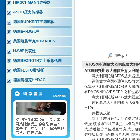
HIRSCHMANN连接器
ASCO压力传感器
德国BURKERT宝德流体
德国E+H总代理
美国纽曼帝克NUMATICS
HAWE代表处
点击放大
德国REXROTH力士乐总代理
ATOS阿托斯放大器供应意大利销售
德国FESTO费斯托
ATOS阿托斯放大器供应意大利销售
意大利阿托斯ATOS放大器运
德国贺德克HYDAC
运算意大利阿托斯ATOS放大器的结
运算意大利阿托斯ATOS放大器的设计
有PMOS 管的VDSAT,P 之和也必
意大利阿托斯ATOS放大器主
该运算意大利阿托斯ATOS放大器存在
M12)。
共模负反馈
对于全差分运放, 为了稳定输出
候,必须考虑到以下几点:共模负
大,接近差分单位增益带宽;为了确
共模负反馈与差模信号无关, 即使差
意大利阿托斯ATOS放大器该