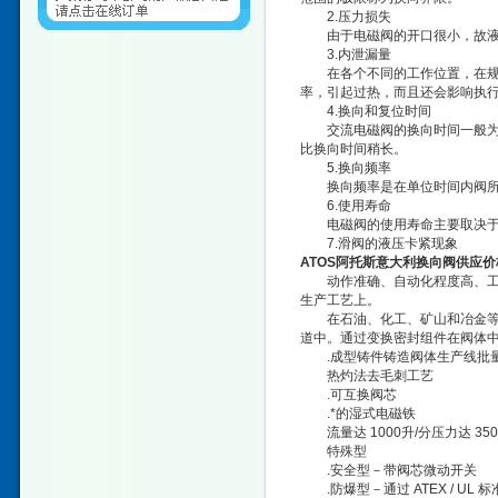
2.压力损失
由于电磁阀的开口很小，故液
3.内泄漏量
在各个不同的工作位置，在规定
率，引起过热，而且还会影响执
4.换向和复位时间
交流电磁阀的换向时间一般为0.0
比换向时间稍长。
5.换向频率
换向频率是在单位时间内阀所允许
6.使用寿命
电磁阀的使用寿命主要取决于电
7.滑阀的液压卡紧现象
ATOS阿托斯意大利换向阀供应
动作准确、自动化程度高、工作
生产工艺上。
在石油、化工、矿山和冶金等行
道中。通过变换密封组件在阀体
.成型铸件铸造阀体生产线批
热灼法去毛刺工艺
.可互换阀芯
.*的湿式电磁铁
流量达 1000升/分压力达 350 
特殊型
.安全型－带阀芯微动开关
.防爆型－通过 ATEX / UL 