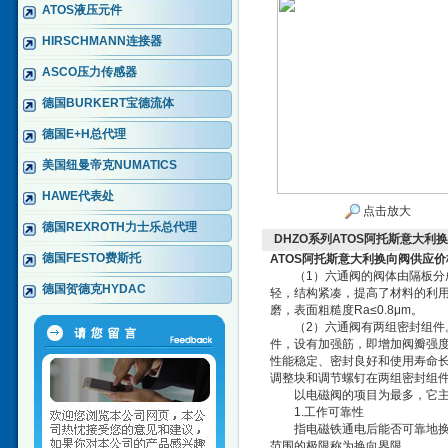
ATOS液压元件
HIRSCHMANN连接器
ASCO压力传感器
德国BURKERT宝德流体
德国E+H总代理
美国纽曼帝克NUMATICS
HAWE代表处
点击放大
德国REXROTH力士乐总代理
DHZO系列ATOS阿托斯意大利
德国FESTO费斯托
ATOS阿托斯意大利换向阀供应
（1）六通阀的阀体由隔板分成
德国贺德克HYDAC
轻，结构紧凑，提高了材料的利
磨，表面粗糙度Ra≤0.8μm。
（2）六通阀有两组密封组件。
件，设有加强筋，即增加阀瓣强
性能稳定、密封良好和使用寿命
调整块和调节螺钉在两组密封组
以电磁阀的项目为最多，它主
1.工作可靠性
指电磁铁通电后能否可靠地换向
范围的极限称为换向界限。