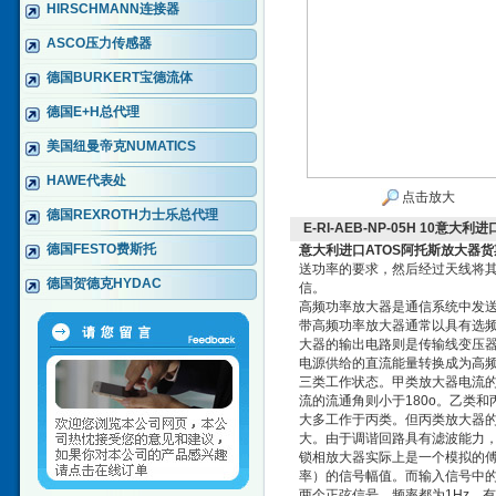
HIRSCHMANN连接器
ASCO压力传感器
德国BURKERT宝德流体
德国E+H总代理
美国纽曼帝克NUMATICS
HAWE代表处
点击放大
德国REXROTH力士乐总代理
E-RI-AEB-NP-05H 10意
德国FESTO费斯托
意大利进口ATOS阿托斯放大器货
送功率的要求，然后经过天线将
德国贺德克HYDAC
信。
高频功率放大器是通信系统中发
带高频功率放大器通常以具有选
大器的输出电路则是传输线变压
电源供给的直流能量转换成为高频
三类工作状态。甲类放大器电流的
流的流通角则小于180o。乙类
大多工作于丙类。但丙类放大器
大。由于调谐回路具有滤波能力
锁相放大器实际上是一个模拟的
率）的信号幅值。而输入信号中
两个正弦信号，频率都为1Hz，