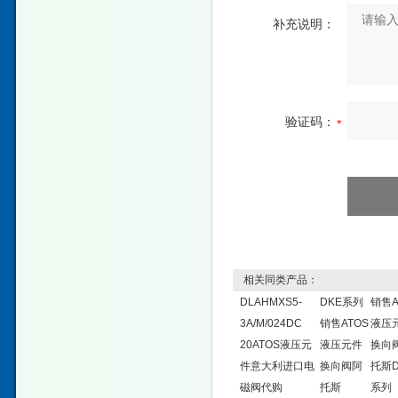
补充说明：
验证码：
相关同类产品：
DLAHMXS5-
DKE系列
销售A
3A/M/024DC
销售ATOS
液压
20ATOS液压元
液压元件
换向
件意大利进口电
换向阀阿
托斯D
磁阀代购
托斯
系列