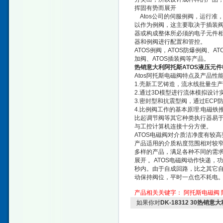
挥固有势而展开
Atos公司的伺服例阀，运行准，
以作为例阀，这主要取决于插装阀
器或构成整体所必须的电子元件相
器和例阀进行配置和管控。
ATOS例阀，ATOS防爆例阀、AT
加阀、ATOS插装阀等产品。
热销意大利阿托斯ATOS液压元
Atos阿托斯电磁阀特点及产品性能
1.壳新工艺铸造，流水线批量生产，
2.通过3D模型进行流体模拟设
3.密封型和抗震型阀，通过EC
4.比例阀工作的基本原理:电磁
比起调节阀等其它种类执行器易
与工控计算机连接十分方便。
ATOS电磁阀对介质洁净度有较
产品适用的介质粘度范围相对较窄
多样的产品，满足各种不同的需
展开 。ATOS电磁阀动作快递
秒内。由于自成回路，比之其它
动保持阀位，平时一点也不耗电
产品相关关键字：
阿托斯电磁阀
如果你对
DK-18312 30热销