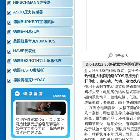
HIRSCHMANN连接器
ASCO压力传感器
德国BURKERT宝德流体
德国E+H总代理
美国纽曼帝克NUMATICS
HAWE代表处
点击放大
德国REXROTH力士乐总代理
DK-18312 30热销意大利阿托
德国FESTO费斯托
意大利ATOS电磁阀原装，货全价
热销意大利阿托斯ATOS液压元
德国贺德克HYDAC
杆伸出，由电动、气动、液动执
作用于密封在电动调节阀隔磁套
阀杆头部；电磁阀的结构型式容易
磁阀系统简单，便接电脑，低谦。
统简单得，要低得。由于电磁阀
、 在当今电脑普及，大幅下降的
几个毫秒，即使是先导式电磁阀
耗低，属节能产品；还可做到只
阀调节度受，适用介受。电磁阀
处于试验***阶段）所以调节度
外，粘稠状介不能适用，而且，定
分突出，所以设计成种样的产品