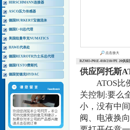
HIRSCHMANN连接器
ASCO压力传感器
德国BURKERT宝德流体
德国E+H总代理
美国纽曼帝克NUMATICS
HAWE代表处
点击放大
德国REXROTH力士乐总代理
RZMO-P01E-010/210//PE
德国FESTO费斯托
供应阿托斯A
德国贺德克HYDAC
ATOS比例
关控制:要么
小，没有中
阀、电液换向
要打开任意