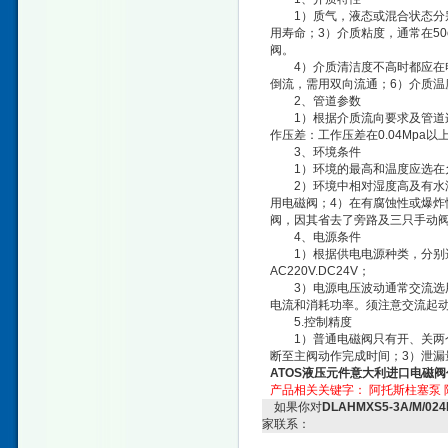
1）质气，液态或混合状态分别
用寿命；3）介质粘度，通常在50
阀。
4）介质清洁度不高时都应在电
倒流，需用双向流通；6）介质温
2、管道参数
1）根据介质流向要求及管道连
作压差：工作压差在0.04Mp
3、环境条件
1）环境的最高和温度应选在
2）环境中相对湿度高及有水滴
用电磁阀；4）在有腐蚀性或爆炸
阀，因其省去了旁路及三只手动
4、电源条件
1）根据供电电源种类，分别选
AC220V.DC24V；
3）电源电压波动通常交流选用+
电流和消耗功率。须注意交流起动
5.控制精度
1）普通电磁阀只有开、关两个
断至主阀动作完成时间；3）泄漏
ATOS液压元件意大利进口电磁阀
产品相关关键字：
阿托斯柱塞泵
如果你对
DLAHMXS5-3A/M/
家联系：