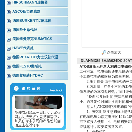
HIRSCHMANN连接器
ASCO压力传感器
德国BURKERT宝德流体
德国E+H总代理
美国纽曼帝克NUMATICS
HAWE代表处
点击放大
德国REXROTH力士乐总代理
DLAHMXS5-3A/M/024DC
德国FESTO费斯托
ATOS液压元件意大利进口电磁阀
工作可靠 指电磁铁通电后能否
德国贺德克HYDAC
个工作范围的极限称为换向界限
2.压力损失 由于电磁阀的开
3.内泄漏 在各个不同的工作
低系统的效率引起过热，而且还
4换向和复位时间 交流电磁阀的换向
小。通常复位时间比换向时间稍
意大利ATOS阿托斯电磁阀的
1、安装时应注意阀体上箭头应
在电源电压为额定电压的15%-
可正式投入使用；4、电磁阀安装
继续运行，应安装旁路装置。
1、介质特性