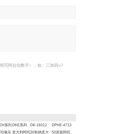
填写阿拉伯数字），如：三加四=7
LEH系列
DKE系列
DK-18312
DPHE-4713
TOS液压
意大利阿托
30热销意大
50原装阿托