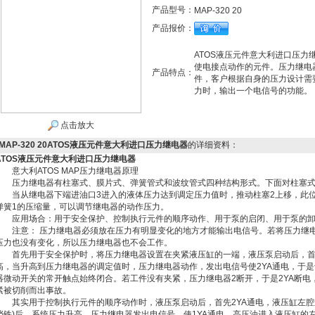
产品型号：
MAP-320 20
产品报价：
ATOS液压元件意大利进口压
使电接点动作的元件。压力继电
产品特点：
件，客户根据自身的压力设计需
力时，输出一个电信号的功能。
点击放大
MAP-320 20ATOS液压元件意大利进口压力继电器
的详细资料：
ATOS液压元件意大利进口压力继电器
意大利ATOS MAP压力继电器原理
压力继电器有柱塞式、膜片式、弹簧管式和波纹管式四种结构形式。下面对柱塞式
当从继电器下端进油口3进入的液体压力达到调定压力值时，推动柱塞2上移，此位
弹簧1的压缩量，可以调节继电器的动作压力。
应用场合：用于安全保护、控制执行元件的顺序动作、用于泵的启闭、用于泵的卸
注意： 压力继电器必须放在压力有明显变化的地方才能输出电信号。若将压力继电
压力也没有变化，所以压力继电器也不会工作。
首先用于安全保护时，将压力继电器设置在夹紧液压缸的一端，液压泵启动后，首
高，当升高到压力继电器的调定值时，压力继电器动作，发出电信号使2YA通电，于
器微动开关的常开触点始终闭合。若工件没有夹紧，压力继电器2断开，于是2YA断
紧被切削而出事故。
其实用于控制执行元件的顺序动作时，液压泵启动后，首先2YA通电，液压缸左腔
挡铁)后，系统压力升高，压力继电器发出电信号，使1YA通电，高压油进入液压缸的