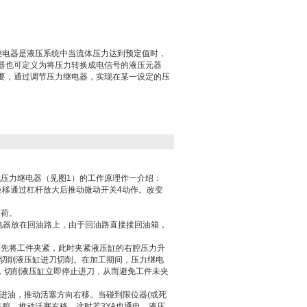
力继电器是液压系统中当流体压力达到预定值时，
器也可定义为将压力转换成电信号的液压元器
要，通过调节压力继电器，实现在某一设定的压
压力继电器（见图1）的工作原理作一介绍：
移通过杠杆放大后推动微动开关4动作。改变
荷。
器放在回油路上，由于回油路直接接回油箱，
先将工件夹紧，此时夹紧液压缸的右腔压力升
是切削液压缸进刀切削。在加工期间，压力继电
电，切削液压缸立即停止进刀，从而避免工件未夹
进油，推动活塞方向右移。当碰到限位器(或死
左腔，推动活塞右移。这时若3YA也通电，液压