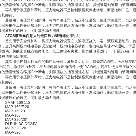
缸的活塞快速右移;若3YA断电，则液压缸的活塞慢速右移，其慢速运动速度由节流阀
再次用于液压泵卸荷时，压力继电器不是控制液压泵停止转动，而是控制二位二通
使其卸荷。
最后用于液压泵的启闭时，有两个液压泵，高压小流量泵，低压大流量泵。当活塞
活塞杆抵住工件开始加压时，压力继电器在压力油作用下发出动作，触动微动开关，
减慢液压缸的速度，同时减少动力消耗
ATOS液压元件意大利进口压力继电器
使用说明
首先用于安全保护时，将压力继电器设置在夹紧液压缸的一端，液压泵启动后，首
高，当升高到压力继电器的调定值时，压力继电器动作，发出电信号使2YA通电，于
器微动开关的常开触点始终闭合。若工件没有夹紧，压力继电器2断开，于是2YA断
紧被切削而出事故。
其实用于控制执行元件的顺序动作时，液压泵启动后，首先2YA通电，液压缸左腔
挡铁)后，系统压力升高，压力继电器发出电信号，使1YA通电，高压油进入液压缸的
缸的活塞快速右移;若3YA断电，则液压缸的活塞慢速右移，其慢速运动速度由节流阀
再次用于液压泵卸荷时，压力继电器不是控制液压泵停止转动，而是控制二位二通
使其卸荷。
最后用于液压泵的启闭时，有两个液压泵，高压小流量泵，低压大流量泵。当活塞
活塞杆抵住工件开始加压时，压力继电器在压力油作用下发出动作，触动微动开关，
减慢液压缸的速度，同时减少动力消耗。
SMAP-160 11S
MAP-160/E 20
MAP-16020
MAP-160
MAP-320(20)
DLEHK-3C DC24V
MAP-320-20
MAP-320