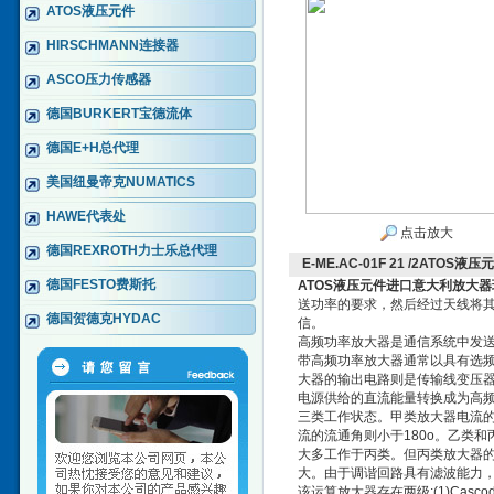
ATOS液压元件
HIRSCHMANN连接器
ASCO压力传感器
德国BURKERT宝德流体
德国E+H总代理
美国纽曼帝克NUMATICS
HAWE代表处
点击放大
德国REXROTH力士乐总代理
E-ME.AC-01F 21 /2AT
德国FESTO费斯托
ATOS液压元件进口意大利放大器
送功率的要求，然后经过天线将
德国贺德克HYDAC
信。
高频功率放大器是通信系统中发
带高频功率放大器通常以具有选
大器的输出电路则是传输线变压
电源供给的直流能量转换成为高频
三类工作状态。甲类放大器电流的
流的流通角则小于180o。乙类
大多工作于丙类。但丙类放大器
大。由于调谐回路具有滤波能力
该运算放大器存在两级:(1)Cascod