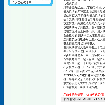
共模负反馈
对于全差分运放, 为了稳定输出
模负反馈的开环直流增益要求足够
增益带宽;为了确保共模负反馈的
信号无关, 即使差模信号通路是关
该运算放大采用连续时间方式来
该结构共用了共模放大器和差模放
器在交流特性上保持一致。因为共
性是稳定的,则共模负反馈也是稳
虑共模负反馈电路对全差分放大器
电压偏置电路:宽摆幅电流
在共源共栅输入级中需要三个电压
但可对光信号进行直接放大，同
可少的关键器件；由于这项技术不
而将使超高速、超大容量、超长距
通信发展上的一个划时代的里程碑
纤拉曼放大器（FRA）等，其中
CATV网、用系统（雷达多路数
ATOS液压元件进口意大利放大器
器、半导体光放大器和光纤拉曼
放大器以提高发射机的功率；在
纤传输损耗，延长传输距离。
产品相关关键字：
价格有优势
现
如果你对
E-ME.AC-01F 21