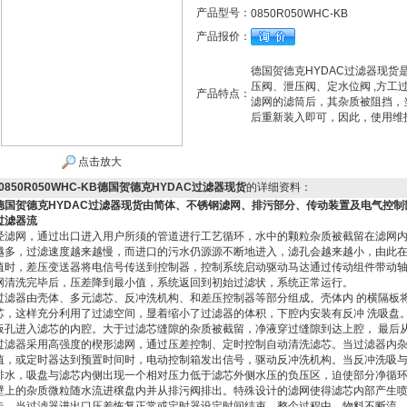
产品型号：
0850R050WHC-KB
产品报价：
德国贺德克HYDAC过滤器现
压阀、泄压阀、定水位阀 ,方
产品特点：
滤网的滤筒后，其杂质被阻挡，
后重新装入即可，因此，使用维
点击放大
0850R050WHC-KB德国贺德克HYDAC过滤器现货
的详细资料：
德国贺德克HYDAC过滤器现货
由简体、不锈钢滤网、排污部分、传动装置及电气控制
过滤器流
经滤网，通过出口进入用户所须的管道进行工艺循环，水中的颗粒杂质被截留在滤网
越多，过滤速度越来越慢，而进口的污水仍源源不断地进入，滤孔会越来越小，由此
值时，差压变送器将电信号传送到控制器，控制系统启动驱动马达通过传动组件带动
网清洗完毕后，压差降到最小值，系统返回到初始过滤状，系统正常运行。
过滤器由壳体、多元滤芯、反冲洗机构、和差压控制器等部分组成。壳体内 的横隔板
芯，这样充分利用了过滤空间，显着缩小了过滤器的体积，下腔内安装有反冲 洗吸盘
板孔进入滤芯的内腔。大于过滤芯缝隙的杂质被截留，净液穿过缝隙到达上腔， 最后
过滤器采用高强度的楔形滤网，通过压差控制、定时控制自动清洗滤芯。当过滤器内
值，或定时器达到预置时间时，电动控制箱发出信号，驱动反冲洗机构。当反冲洗吸
排水，吸盘与滤芯内侧出现一个相对压力低于滤芯外侧水压的负压区，迫使部分净循
壁上的杂质微粒随水流进穣盘内并从排污阀排出。特殊设计的滤网使得滤芯内部产生
走。当过滤器进出口压差恢复正常或定时器设定时间结束，整个过程中，物料不断流