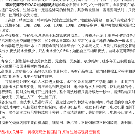
德国贺德克HYDAC过滤器现货
是输送介质管道上不少的一种装置，通常安装在减压
的进口端设备。过滤器有一定规格滤网的滤筒后，其杂质被阻挡，当需要清洗时，只
因此，使用维护极为方便。
1.高效，精确过滤：特殊结构的滤盘过滤技术，性能精确灵敏，确保只有粒径小于
统；规格有5μ、10μ、20μ、55μ、100μ、130μ、200μ等多种，用户可根据用
活调节。
2.标准模块化，节省占地:系统基于标准盘式过滤单元，按模块化设计,用户可按需取舍
灵活利用边角空间进行安装，如处理水量300m3/h左右的设备占地仅约6m2(一般水质，
3.全自动运行,连续出水：在博源金凯过滤器组合中的各单元之间，反洗过程轮流交替
续出水;反洗耗水量极少，只占出水量的0.5%；如配合空气辅助反洗，自耗水更可降到
成。
4.寿命长：新型塑料过滤元件坚固、无磨损、无腐蚀、极少结垢，经多年工业实用验证
反洗效果不会因使用时间而变差。
5.高质量，维护量少:产品符合相应质量标准，所有产品在出厂前均经模拟工况检测和试
仅需定期检查，几乎不需日常维护。
过滤器待处理的水由入水口进入机体，水中的杂质沉积在不锈钢滤网上，由此产生
过滤器出水口压差变化，当压差达到设定值时，电控器给水力控制阀，驱动电机信号
进行清洗，同时控制阀打开进行排污，整个清洗过程只需持续数十秒钟，当清洗结束
初始状态，开始进入下一个过滤工序。
设备安装后，由技术人员进行调试，设定过滤时间和清洗转换时间，待处理的水由入
设清洗时间时，电控器给水力控制阀、驱动电机信号，引发下列动作：电动机带动刷
排污，整个清洗过程只需持续数十秒钟，当清洗结束时，关闭控制阀，电机停止转动
工序。
过滤器的壳体内部主要由粗滤网、细滤网、吸污管，不锈钢刷或不锈钢吸嘴、密封圈
产品相关关键字：
贺德克现货
德国进口
原装
过滤器现货
贺德克