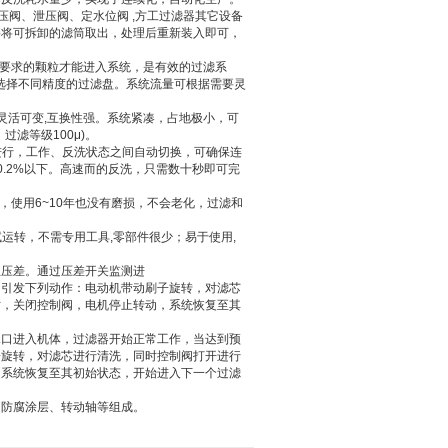
阀、泄压阀、定水位阀 ,方工过滤器其它设备
要将可拆卸的滤筒取出，处理后重新装入即可，
要求的颗粒才能进入系统，是有效的过滤系
水要求选择不同精度的过滤盘。系统流量可根据需要灵
,灵活可变,互换性强。系统紧凑，占地极小，可
过滤等级100μ)。
进行，工作、反洗状态之间自动切换，可确保连
0.2%以下。高速而的反洗，只需数十秒即可完
，使用6~10年也没有磨损，不会老化，过滤和
运转，不需专用工具,零部件很少；易于使用,
压差。通过压差开关监测进
，引发下列动作：电动机带动刷子旋转，对滤芯
时，关闭控制阀，电机停止转动，系统恢复至其
水口进入机体，过滤器开始正常工作，当达到预
子旋转，对滤芯进行清洗，同时控制阀打开进行
，系统恢复至其初始状态，开始进入下一个过滤
、防腐涂层、转动轴等组成。