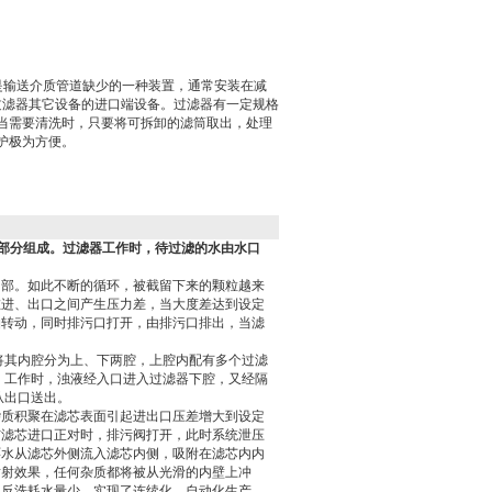
货是输送介质管道缺少的一种装置，通常安装在减
工过滤器其它设备的进口端设备。过滤器有一定规格
当需要清洗时，只要将可拆卸的滤筒取出，处理
护极为方便。
部分组成。过滤器工作时，待过滤的水由水口
内部。如此不断的循环，被截留下来的颗粒越来
在进、出口之间产生压力差，当大度差达到设定
轴转动，同时排污口打开，由排污口排出，当滤
将其内腔分为上、下两腔，上腔内配有多个过滤
。工作时，浊液经入口进入过滤器下腔，又经隔
从出口送出。
杂质积聚在滤芯表面引起进出口压差增大到设定
与滤芯进口正对时，排污阀打开，此时系统泄压
环水从滤芯外侧流入滤芯内侧，吸附在滤芯内内
喷射效果，任何杂质都将被从光滑的内壁上冲
，反洗耗水量少，实现了连续化，自动化生产。