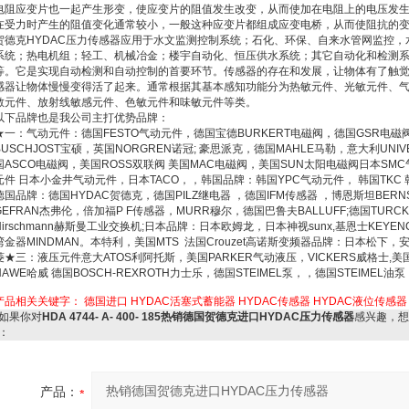
电阻应变片也一起产生形变，使应变片的阻值发生改变，从而使加在电阻上的电压发生
在受力时产生的阻值变化通常较小，一般这种应变片都组成应变电桥，从而使阻抗的
贺德克HYDAC压力传感器应用于水文监测控制系统；石化、环保、自来水管网监控
系统；热电机组；轻工、机械冶金；楼宇自动化、恒压供水系统；其它自动化和检测
等。它是实现自动检测和自动控制的首要环节。传感器的存在和发展，让物体有了触觉
感器让物体慢慢变得活了起来。通常根据其基本感知功能分为热敏元件、光敏元件、
敏元件、放射线敏感元件、色敏元件和味敏元件等类。
以下品牌也是我公司主打优势品牌：
★一：气动元件：德国FESTO气动元件，德国宝德BURKERT电磁阀，德国GSR电磁阀，
BUSCHJOST宝硕，英国NORGREN诺冠; 豪思派克，德国MAHLE马勒，意大利UNI
国ASCO电磁阀，美国ROSS双联阀 美国MAC电磁阀，美国SUN太阳电磁阀日本SMC
元件 日本小金井气动元件，日本TACO，，韩国品牌：韩国YPC气动元件， 韩国TKC 韩
德国品牌：德国HYDAC贺德克，德国PILZ继电器 ，德国IFM传感器 ，博恩斯坦BERNS
GEFRAN杰弗伦，倍加福P F传感器，MURR穆尔，德国巴鲁夫BALLUFF;德国TUR
Hirschmann赫斯曼工业交换机;日本品牌：日本欧姆龙，日本神视sunx,基恩士KEYEN
湾金器MINDMAN。本特利，美国MTS 法国Crouzet高诺斯变频器品牌：日本松下，安川Y
菱★三：液压元件意大ATOS利阿托斯，美国PARKER气动液压，VICKERS威格士,美
HAWE哈威 德国BOSCH-REXROTH力士乐，德国STEIMEL泵，，德国STEIMEL油泵
产品相关关键字：
德国进口
HYDAC活塞式蓄能器
HYDAC传感器
HYDAC液位传感器
如果你对
HDA 4744- A- 400- 185热销德国贺德克进口HYDAC压力传感器
感兴趣，想
：
产品：