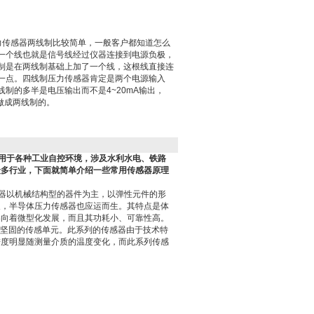
压力传感器两线制比较简单，一般客户都知道怎么
一个线也就是信号线经过仪器连接到电源负极，
制是在两线制基础上加了一个线，这根线直接连
一点。四线制压力传感器肯定是两个电源输入
制的多半是电压输出而不是4~20mA输出，
数做成两线制的。
用于各种工业自控环境，涉及水利水电、铁路
众多行业，下面就简单介绍一些常用传感器原理
力传感器以机械结构型的器件为主，以弹性元件的形
展，半导体压力传感器也应运而生。其特点是体
器向着微型化发展，而且其功耗小、可靠性高。
精密，坚固的传感单元。此系列的传感器由于技术特
进度明显随测量介质的温度变化，而此系列传感