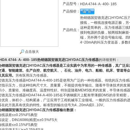
产品型号：
HDA 4744- A- 400- 185
产品报价：
热销德国贺德克进口HYDAC
接线，一根线连接电源正极，另
这种是简单的，压力传感器三线
产品特点：
接到电源的负极，较两线制麻烦
端，另外两个是信号输出端。四线
4~20mA的叫压力变送器，多
点击放大
HDA 4744- A- 400- 185热销德国贺德克进口HYDAC压力传感器
的详细资料：
热销德国贺德克进口HYDAC压力传感器
是工业实践中为常用的一种传感器，其广泛应
交通、智能建筑、生产自控、航空航天、、石化、油井、电力、船舶、机床、管道等
及其应用。
另有医用压力传感器。
贺德克压力传感器HDA4744-A-400-185是使用为广泛的一种传感器。传统的压
变指示压力，但这种结构尺寸大、质量重，不能提供电学输出。随着半导体技术的发
积小、质量轻、准确度高、温度特性好。特别是随着MEMS技术的发展，半导体传感
贺德克压力传感器HDA4744-A-400-185在不锈钢膜片上配有带薄膜DMS的非常
性优良，体积小，结构紧凑，广泛应用于工程机械等工业领域。一般的压力传感器的
器在此方面具有优良的特性。标准型的输出信号为4...20mA或0...10V。
热销德国贺德克进口HYDAC压力传感器
输出数据：
曲线误差≤±0.25%FS典型
高设定，DIN16086(精度)≤±0.5%FS大
曲线误差≤±0.15%FS典型
低设定(B.F.S.L)≤±0.25%FS大