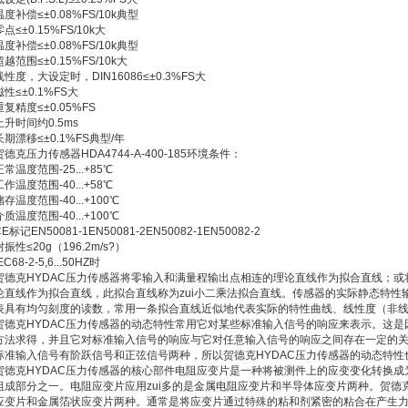
温度补偿≤±0.08%FS/10k典型
零点≤±0.15%FS/10k大
温度补偿≤±0.08%FS/10k典型
超越范围≤±0.15%FS/10k大
线性度，大设定时，DIN16086≤±0.3%FS大
磁性≤±0.1%FS大
重复精度≤±0.05%FS
上升时间约0.5ms
长期漂移≤±0.1%FS典型/年
贺德克压力传感器HDA4744-A-400-185环境条件：
正常温度范围-25...+85℃
工作温度范围-40...+58℃
储存温度范围-40...+100℃
介质温度范围-40...+100℃
CE标记EN50081-1EN50081-2EN50082-1EN50082-2
耐振性≤20g（196.2m/s?）
EC68-2-5,6...50HZ时
贺德克HYDAC压力传感器将零输入和满量程输出点相连的理论直线作为拟合直线；或
论直线作为拟合直线，此拟合直线称为zui小二乘法拟合直线。传感器的实际静态特性
表具有均匀刻度的读数，常用一条拟合直线近似地代表实际的特性曲线、线性度（非
贺德克HYDAC压力传感器的动态特性常用它对某些标准输入信号的响应来表示。这
方法求得，并且它对标准输入信号的响应与它对任意输入信号的响应之间存在一定的关系
标准输入信号有阶跃信号和正弦信号两种，所以贺德克HYDAC压力传感器的动态特
贺德克HYDAC压力传感器的核心部件电阻应变片是一种将被测件上的应变变化转换
组成部分之一。电阻应变片应用zui多的是金属电阻应变片和半导体应变片两种。贺德
应变片和金属箔状应变片两种。通常是将应变片通过特殊的粘和剂紧密的粘合在产生