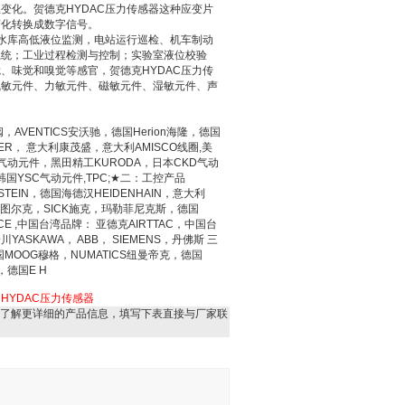
变化。贺德克HYDAC压力传感器这种应变片
变化转换成数字信号。
，水库高低液位监测，电站运行巡检、机车制动
系统；工业过程检测与控制；实验室液位校验
、味觉和嗅觉等感官，贺德克HYDAC压力传
气敏元件、力敏元件、磁敏元件、湿敏元件、声
AVENTICS安沃驰，德国Herion海隆，德国
VER， 意大利康茂盛，意大利AMISCO线圈,美
气动元件，黑田精工KURODA，日本CKD气动
国YSC气动元件,TPC;★二：工控产品
TEIN，德国海德汉HEIDENHAIN，意大利
CK图尔克，SICK施克，玛勒菲尼克斯，德国
CE ,中国台湾品牌： 亚德克AIRTTAC，中国台
ASKAWA， ABB， SIEMENS，丹佛斯 三
国MOOG穆格，NUMATICS纽曼帝克，德国
，德国E H
HYDAC压力传感器
了解更详细的产品信息，填写下表直接与厂家联