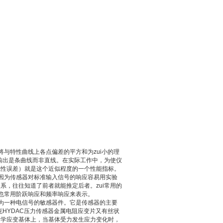
将与特性曲线上各点偏差的平方和为zui小的理
输出是条曲线而非直线。在实际工作中，为使仪
线性误差）就是这个近似程度的一个性能指标。
是因为传感器对标准输入信号的响应容易用实验
，往往知道了前者就能推定后者。zui常用的
性也常用阶跃响应和频率响应来表示。
成为一种电信号的敏感器件。它是传感器的主要
克HYDAC压力传感器金属电阻应变片又有丝状
力学应变基体上，当基体受力发生应力变化时，