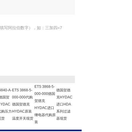
填写阿拉伯数字），如：三加四=7
ETS 3868-5-
4840-A-
ETS 3868-5-
德国贺德
000-000德国
0德国贺
000-000代购
克HYDAC
贺德克
YDAC
德国贺德克
进口HDA
HYDAC进口
代购压力
HYDAC原装
系列过滤
继电器代购原
现货
温度开关现货
器现货
装