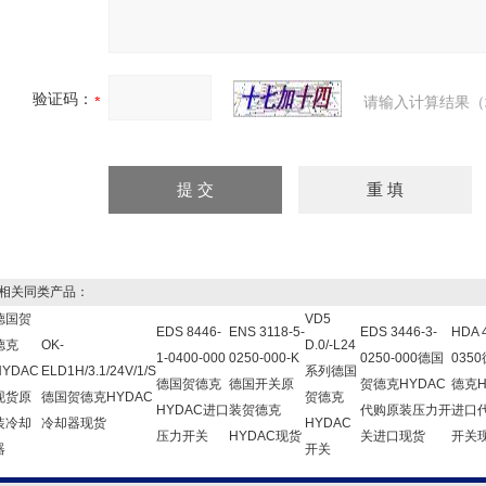
验证码：
请输入计算结果（
关同类产品：
德国贺
VD5
EDS 8446-
ENS 3118-5-
EDS 3446-3-
HDA 
德克
OK-
D.0/-L24
1-0400-000
0250-000-K
0250-000德国
035
HYDAC
ELD1H/3.1/24V/1/S
系列德国
德国贺德克
德国开关原
贺德克HYDAC
德克H
现货原
德国贺德克HYDAC
贺德克
HYDAC进口
装贺德克
代购原装压力开
进口
装冷却
冷却器现货
HYDAC
压力开关
HYDAC现货
关进口现货
开关
器
开关