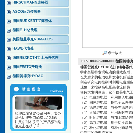
HIRSCHMANN连接器
ASCO压力传感器
德国BURKERT宝德流体
德国E+H总代理
美国纽曼帝克NUMATICS
HAWE代表处
点击放大
德国REXROTH力士乐总代理
ETS 3868-5-000-000德
德国FESTO费斯托
德国贺德克HYDAC进口继电器
学家奥斯特发现电流的磁效应后，
德国贺德克HYDAC
也为后来的电动机和发电机的诞生
利在研究电路控制时利用电磁感
现象，来控制高电压高电流的另
项伟大发明创造，它不仅是电气工
（1）电磁继电器：利用输入电
（2）固体继电器：指电子元件履
（3）温度继电器：当外界温度
（4）舌簧继电器：利用密封在
（5）时间继电器：当加上或除去
（6）高频继电器：用于切换高
（7）极化继电器：有极化磁场
中流过的的电流方向。