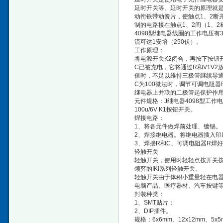
延时开关等。延时开关的原理就是
动衔铁带动簧片，使触点1、2断
制的电路接在触点1、2间（1、
4098型继电器线圈的工作电压有
流可达1安培（250伏）。
工作原理：
将电源开关K2闭合，再按下按钮
C已被充电，它将通过R和V1V
值时，不足以维持三极管继续导通
C为100微法时，调节可调电阻器
继电器上并联的二极管起保护作
元件规格：J继电器4098型工作电压6
100u/6V K1按钮开关。
焊接电路：
1、将各元件做焊前处理、镀锡。
2、焊接继电器。将继电器插入印
3、焊接R和C、可调电阻器R焊
轻触开关
轻触开关，使用时轻轻点按开关
领弈的IKI系列轻触开关。
轻触开关由于体积小重量轻在电器
电脑产品、医疗器材、汽车按键
封装种类：
1、SMT贴片；
2、DIP插件。
规格：6x6mm、12x12mm、5x5