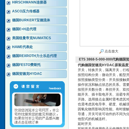
HIRSCHMANN连接器
ASCO压力传感器
德国BURKERT宝德流体
德国E+H总代理
美国纽曼帝克NUMATICS
HAWE代表处
点击放大
德国REXROTH力士乐总代理
ETS 3868-5-000-000代
德国FESTO费斯托
代购德国贺德克HYDAC原装温
开关，转换开关，隔离开关，行
德国贺德克HYDAC
按照结构分类：微动开关，船型
按照接触类型分类：开关按接触类
操作状况和触点状态的关系。需
按照开关数分类：单控开关、双
能开关、插卡取电开关、浴霸专用
开路。选用接点金属时需考虑其
也需考虑其电导率、硬度、机械
因氧化物而影响其性能。有时接
导通，开关可依可动件的不同为分为杠杆
他型式的机械连杆。
延时开关
延时开关是使用电子元件继电器