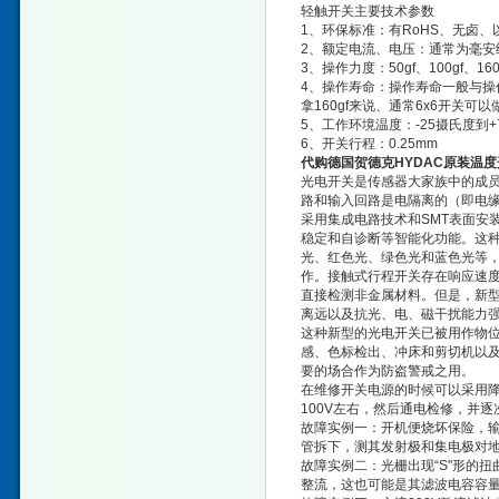
轻触开关主要技术参数
1、环保标准：有RoHS、无卤
2、额定电流、电压：通常为毫安级，
3、操作力度：50gf、100gf、160g
4、操作寿命：操作寿命一般与操
拿160gf来说、通常6x6开关可以
5、工作环境温度：-25摄氏度到+
6、开关行程：0.25mm
代购德国贺德克HYDAC原装温
光电开关是传感器大家族中的成
路和输入回路是电隔离的（即电
采用集成电路技术和SMT表面安
稳定和自诊断等智能化功能。这
光、红色光、绿色光和蓝色光等
作。接触式行程开关存在响应速
直接检测非金属材料。但是，新
离远以及抗光、电、磁干扰能力
这种新型的光电开关已被用作物
感、色标检出、冲床和剪切机以
要的场合作为防盗警戒之用。
在维修开关电源的时候可以采用
100V左右，然后通电检修，并
故障实例一：开机便烧坏保险，
管拆下，测其发射极和集电极对
故障实例二：光栅出现“S"形的
整流，这也可能是其滤波电容容