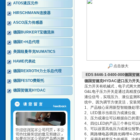
ATOS液压元件
HIRSCHMANN连接器
ASCO压力传感器
德国BURKERT宝德流体
德国E+H总代理
美国纽曼帝克NUMATICS
HAWE代表处
点击放大
德国REXROTH力士乐总代理
EDS 8446-1-0400-000德
德国FESTO费斯托
德国贺德克HYDAC进口压力开关
压力开关有机械式，电子式两大
德国贺德克HYDAC
G&L电子压力开关是通过高精度
液位信号，实现压力、液位监测
统中。因为调节方便灵活，安装
1、产品核心采用新型智能微处理
2、LED显示当前压力或液位值;
3、压力或液位可以根据自己的需
4、四位LED的产品三个单位可以根据
5、可以设置高低压力或液位报警点
6、两路继电器/两路光耦/带4-20mA
7、采用高精度压力传感器，比机