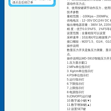
器动作压力点;
8、使用按键调节动作压力，使用简
技术参数
量程范围：-100Kpa～200MPa;
供电电压：12~35V DC(24V DC
输出继电器容量：380V 3A, 220V 
精 度：优于0.0.5%FS、1%FS
设置范围：全量程段可以设置
采样速率：10次/秒(可以根据客
接口螺纹：M20*1.5、G1/4、G1
操作说明
数显压力开关是集压力测量、显
点。
操作说明以MD-S910智能压力开
1.压力显示窗口
2.MPa单位指示灯
3. Kg/cm单位指示灯
4.PSI单位指示灯
5.运行指示灯
6.下限指示灯
7.上限指示灯
8.电源指示灯
9.(ON/OFF)运行键
10.数字减小键(▼)
11.数字增加键(▲)
12.设置SET键