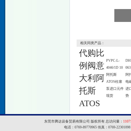
相关同类产品：
代购比
PVPC-L-
DHI
例阀意
4046/1D 10
063
阿托斯
阿托
大利阿
ATOS柱塞
电
托斯
泵进口元件
进
现货
势
ATOS
东莞市腾达设备贸易有限公司 版权所有 总访问量：
1107
电话：0769-89770965 传真：0769-22301