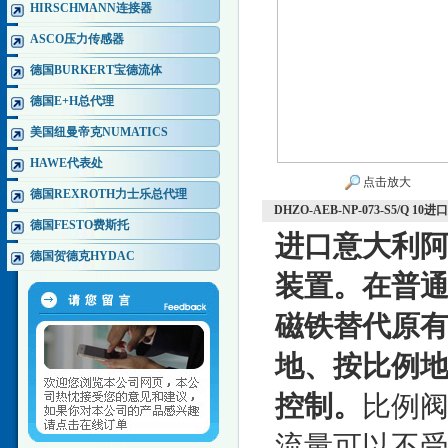
HIRSCHMANN连接器
ASCO压力传感器
德国BURKERT宝德流体
德国E+H总代理
美国纽曼帝克NUMATICS
HAWE代表处
点击放大
德国REXROTH力士乐总代理
DHZO-AEB-NP-073-S5/Q 
德国FESTO费斯托
进口意大利阿
德国贺德克HYDAC
装置。在普
磁铁替代原
地、按比例
控制。
比例
流量可以不