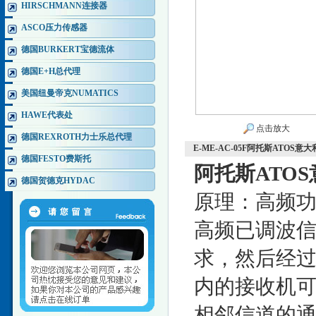
HIRSCHMANN连接器
ASCO压力传感器
德国BURKERT宝德流体
德国E+H总代理
美国纽曼帝克NUMATICS
HAWE代表处
点击放大
德国REXROTH力士乐总代理
E-ME-AC-05F阿托斯ATO
德国FESTO费斯托
阿托斯ATO
德国贺德克HYDAC
原理：高频
高频已调波
求，然后经
内的接收机
相邻信道的