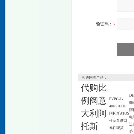
验证码：
相关同类产品：
代购比
DH
例阀意
PVPC-L-
06
4046/1D 10
阿
大利阿
阿托斯ATOS
电
柱塞泵进口
托斯
进
元件现货
势