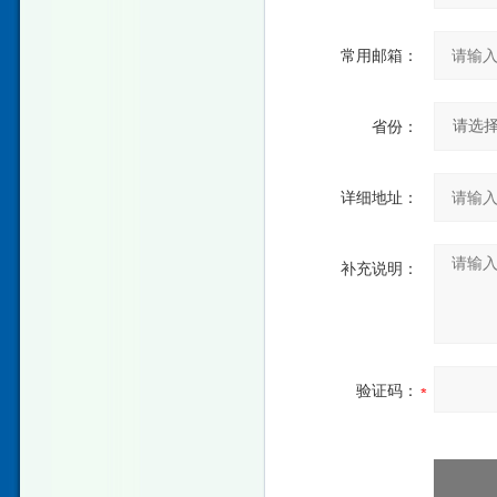
常用邮箱：
省份：
详细地址：
补充说明：
验证码：