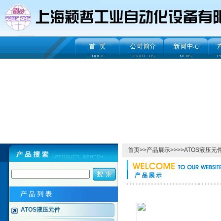
首页
>>
产品展示
>>>>
ATOS液压元
ATOS液压元件