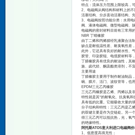
特点：流体压力范围上限较高，
2、电磁阀从阀结构和材料上的
活塞结构、分步直动活塞结构、
3、电磁阀按照功能分类：水用
阀、液体电磁阀、微型电磁阀、脉
电磁阀的密封材料目前有三常用
NBR 丁晴橡胶
由丁二烯和丙烯腈经乳液聚合法
缺点是耐低温性差、耐臭氧性差
此外，它还具有良好的耐水性、
胶管、印染胶辊、电缆胶材料等
丁腈橡胶具有优良的耐油性，其
族、卤代烃、酮及酯类溶剂，不
主要用途
丁腈橡胶主要用于制作耐油制品
碗、膜片、活门、波纹管等，也
EPDM三元乙丙橡胶
三元乙丙橡胶是乙烯、丙烯以及非
特性就是其*的耐氧化、抗臭氧和
具有低的比重。它能吸收大量的
分子结构和特性：三元乙丙是乙
的双键主要是作为交链处。另一个
得三元乙丙可以抵抗热，光，氧
的绝缘特性。
阿托斯ATOS意大利进口电磁阀
1、低密度高填充性；