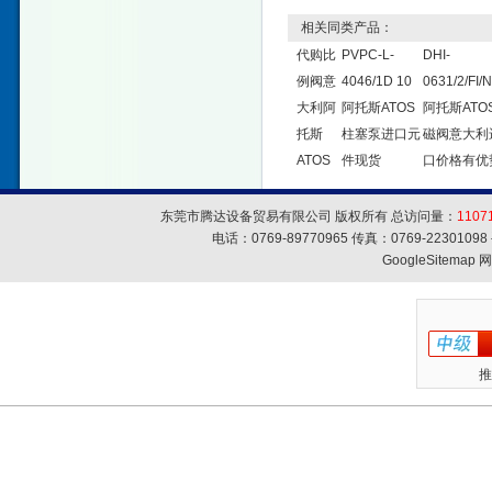
相关同类产品：
代购比
PVPC-L-
DHI-
例阀意
4046/1D 10
0631/2/FI/
大利阿
阿托斯ATOS
阿托斯ATO
托斯
柱塞泵进口元
磁阀意大利
ATOS
件现货
口价格有优
东莞市腾达设备贸易有限公司 版权所有 总访问量：
1107
电话：0769-89770965 传真：0769-223010
GoogleSitemap
网
推