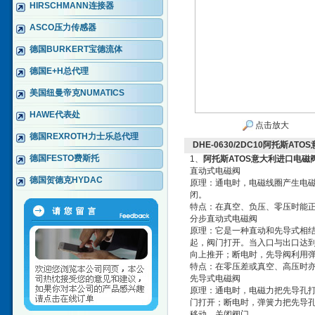
HIRSCHMANN连接器
ASCO压力传感器
德国BURKERT宝德流体
德国E+H总代理
美国纽曼帝克NUMATICS
HAWE代表处
点击放大
德国REXROTH力士乐总代理
DHE-0630/2DC10阿托斯A
德国FESTO费斯托
1、
阿托斯ATOS意大利进口电磁
直动式电磁阀
德国贺德克HYDAC
原理：通电时，电磁线圈产生电
闭。
特点：在真空、负压、零压时能正
分步直动式电磁阀
原理：它是一种直动和先导式相
起，阀门打开。当入口与出口达
向上推开；断电时，先导阀利用
特点：在零压差或真空、高压时亦
先导式电磁阀
原理：通电时，电磁力把先导孔打
门打开；断电时，弹簧力把先导
移动，关闭阀门。