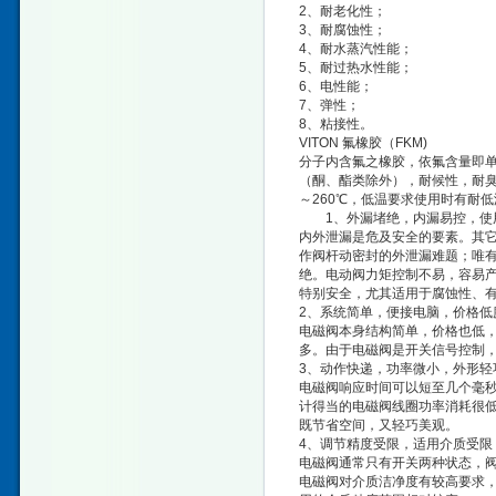
2、耐老化性；
3、耐腐蚀性；
4、耐水蒸汽性能；
5、耐过热水性能；
6、电性能；
7、弹性；
8、粘接性。
VITON 氟橡胶（FKM)
分子内含氟之橡胶，依氟含量即
（酮、酯类除外），耐候性，耐臭
～260℃，低温要求使用时有耐低
1、外漏堵绝，内漏易控，使
内外泄漏是危及安全的要素。其
作阀杆动密封的外泄漏难题；唯
绝。电动阀力矩控制不易，容易
特别安全，尤其适用于腐蚀性、
2、系统简单，便接电脑，价格低
电磁阀本身结构简单，价格也低
多。由于电磁阀是开关信号控制
3、动作快递，功率微小，外形轻
电磁阀响应时间可以短至几个毫
计得当的电磁阀线圈功率消耗很
既节省空间，又轻巧美观。
4、调节精度受限，适用介质受限
电磁阀通常只有开关两种状态，
电磁阀对介质洁净度有较高要求