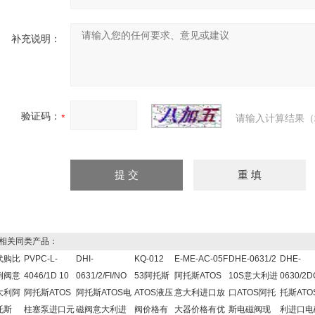
补充说明：
验证码：
请输入计算结果（
关同类产品：
代购比
PVPC-L-
DHI-
KQ-012
E-ME-AC-05F
DHE-0631/2
DHE-
例阀意
4046/1D 10
0631/2/FI/NO
53阿托斯
阿托斯ATOS
10S意大利进
0630/2
大利阿
阿托斯ATOS
阿托斯ATOS电
ATOS液压
意大利进口放
口ATOS阿托
托斯ATO
托斯
柱塞泵进口元
磁阀意大利进
阀价格有
大器价格有优
斯电磁阀现
利进口电