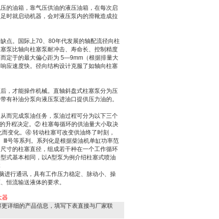
气压的油箱，靠气压供油的液压油箱，在每次启
不足时就启动机器，会对液压泵内的滑靴造成拉
点。国际上70、80年代发展的轴配流径向柱
柱塞泵比轴向柱塞泵耐冲击、寿命长、控制精度
定于的最大偏心距为 5—9mm（根据排量大
的响应速度快。径向结构设计克服了如轴向柱塞
压后，才能操作机械。直轴斜盘式柱塞泵分为压
身带有补油分泵向液压泵进油口提供压力油的。
，从而完成泵油任务，泵油过程可分为以下三个
的升程决定。② 柱塞每循环的供油量大小取决
化而变化。④ 转动柱塞可改变供油终了时刻，
Ⅱ、Ⅲ号等系列。系列化是根据柴油机单缸功率范
同尺寸的柱塞直径，组成若干种在一个工作循环
型式基本相同，以A型泵为例介绍柱塞式喷油
体
脑进行通讯，具有工作压力稳定、脉动小、操
压、恒流输送液体的要求。
大器
解更详细的产品信息，填写下表直接与厂家联