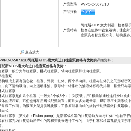
产品型号：
PVPC-C-5073/1D
产品报价：
阿托斯ATOS意大利进口柱塞
产品特点：
柱塞在缸体中往复运动，使密封
塞泵具有额定压力高、结构紧凑
点击放大
PVPC-C-5073/1D阿托斯ATOS意大利进口柱塞泵价格有优势
的详细资料：
阿托斯ATOS意大利进口柱塞泵价格有优势
：
柱塞泵一般分为单柱塞泵、卧式柱塞泵、轴向柱塞泵和径向柱塞泵。
单柱塞泵
结构组成主要有偏心轮、柱塞、弹簧、缸体、两个单向阀。柱塞与缸体孔之间形成密
次，向下运动吸油，向上运动排油。泵每转一转排出的油液体积称为排量，排量只与
卧式柱塞泵
卧式柱塞泵是由几个柱塞（一般为3个或6个）并列安装，用1根曲轴通过连杆滑块或
液体的液压泵。它们也都采用阀式配流装置，而且大多为定量泵。煤矿液压支架系统
于采煤工作面，为液压支架提供乳化液，工作原理靠曲轴的旋转带动活塞做往复运动
轴向式
轴向柱塞泵（英文名：Piston pump）是活塞或柱塞的往复运动方向与缸体中心轴
塞在柱塞孔内往复运动所产生的容积变化来进行工作的。由于柱塞和柱塞孔都是圆形
高。
直轴斜盘式