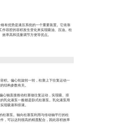
泵价格有优势是液压系统的一个重要装置。它依靠
工作容腔的容积发生变化来实现吸油、压油。柱
、效率高和流量调节方便等优点。
闭容积。偏心轮旋转一转，柱塞上下往复运动一
泵的结构参数有关。
由偏心轴直接推动柱塞做往复运动，实现吸、排
中的乳化液泵一般都是卧式柱塞泵。乳化液泵用
，实现吸液和排液。
平行的柱塞泵。轴向柱塞泵利用与传动轴平行的柱
零件，可以达到很高的精度配合，因此容积效率