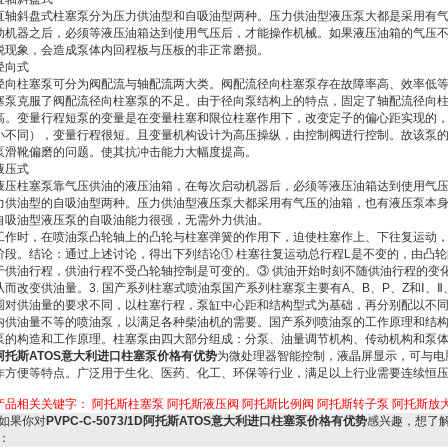
直轴斜盘式柱塞泵分为压力供油型和自吸油型两种。压力供油型液压泵大都是采用有
动机器之后，必须等液压油箱达到使用气压后，才能操作机械。如果液压油箱的气压
脱现象，会造成泵体内回程板与压板的非正常磨损。
径向式
径向柱塞泵可分为阀配流与轴配流两大类。阀配流径向柱塞泵存在故障率高、效率低等缺
塞泵克服了阀配流径向柱塞泵的不足。由于径向泵结构上的特点，固定了轴配流径向
高。变量行程短泵的变量是在变量柱塞和限位柱塞作用下，改变定子的偏心距实现的，而
小不同），变量行程很短。且变量机构设计为高压操纵，由控制阀进行控制。故该泵
泵滑靴偏磨的问题。使其抗冲击能力大幅度提高。
液压式
液压柱塞泵靠气压供油的液压油箱，在每次启动机器后，必须等液压油箱达到使用气
力供油型的自吸油型两种。压力供油型液压泵大都采用有气压的油箱，也有液压泵本
自吸油型液压泵的自吸油能力很强，无需外力供油。
工作时，在喷油泵凸轮轴上的凸轮与柱塞弹簧的作用下，迫使柱塞作上、下往复运动
阶段。结论：通过上述讨论，得出下列结论① 柱塞往复运动总行程L是不变的，由凸轮
于供油行程，供油行程不受凸轮轴控制是可变的。③ 供油开始时刻不随供油行程的变
从而改变供油量。3. 国产系列柱塞式喷油泵国产系列柱塞泵主要有A、B、P、Z和Ⅰ、
围对供油量的要求不同，以柱塞行程，泵缸中心距和结构型式为基础，再分别配以不
内供油量不等的喷油泵，以满足各种柴油机的需要。国产系列喷油泵的工作原理和结构
泵的构造和工作原理。柱塞泵由四大部分组成：分泵、油量调节机构、传动机构和泵
阿托斯ATOS意大利进口柱塞泵价格有优势
为微处理器智能控制，液晶屏显示，可与电
作方便等特点。广泛用于生化、医药、化工、环保等行业，满足以上行业需要连续恒
产品相关关键字：
阿托斯柱塞泵
阿托斯液压阀
阿托斯比例阀
阿托斯转子泵
阿托斯放
如果你对
PVPC-C-5073/1D阿托斯ATOS意大利进口柱塞泵价格有优势
感兴趣，想了
：