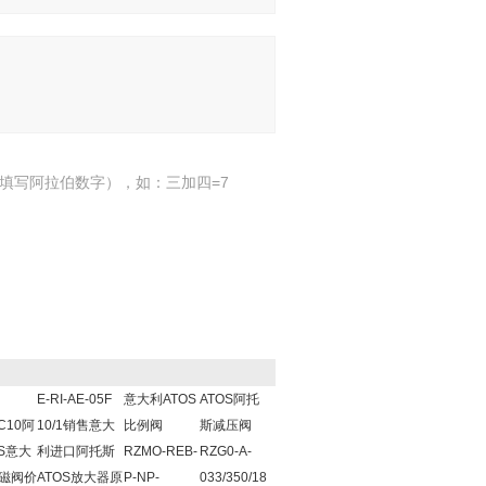
填写阿拉伯数字），如：三加四=7
E-RI-AE-05F
意大利ATOS
ATOS阿托
DC10阿
10/1销售意大
比例阀
斯减压阀
S意大
利进口阿托斯
RZMO-REB-
RZG0-A-
磁阀价
ATOS放大器原
P-NP-
033/350/18