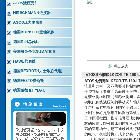
ATOS液压元件
HIRSCHMANN连接器
ASCO压力传感器
德国BURKERT宝德流体
德国E+H总代理
美国纽曼帝克NUMATICS
HAWE代表处
点击放大
德国REXROTH力士乐总代理
ATOS比例阀DLKZOR-TE-160-L7
德国FESTO费斯托
ATOS比例阀DLKZOR-TE-160-L71
流量和方向，又不需要其控制精度
德国贺德克HYDAC
于控制精度要求不高而过于浪费，因
电液比例控制阀（简称比例阀）
铁取代传统液压阀的手动调节输
生产厂家在电液伺服阀的基础上
控制的核心是采用了比例电磁铁
工作原理框图。指令信号经比例
芯的位置，即可按比例控制液流
高的应用场合，还可通过对执行
的电气一机械转换方式来分类，
（1）电磁式 电磁式是指采用比