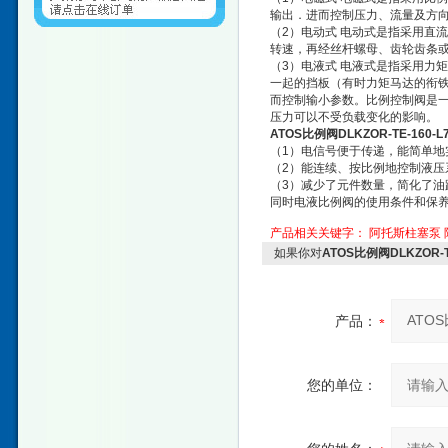
输出．进而控制压力、流量及方
（2）电动式 电动式是指采用直
转速，再经丝杆螺母、齿轮齿条
（3）电液式 电液式是指采用力
一起的挡板（有时力矩马达的衔
而控制输小参数。比例控制阀是一
压力可以不受负载变化的影响。
ATOS比例阀DLKZOR-TE-160-L71
（1）电信号便于传递，能简单地
（2）能连续、按比例地控制液压
（3）减少了元件数量，简化了油
同时电液比例阀的使用条件和保养
产品相关关键字：
阿托斯柱塞泵
如果你对
ATOS比例阀DLKZOR-TE-
产品：
您的单位：