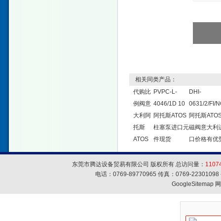
相关同类产品：
代购比
PVPC-L-
DHI-
例阀意
4046/1D 10
0631/2/FI/
大利阿
阿托斯ATOS
阿托斯ATO
托斯
柱塞泵进口元
磁阀意大利
ATOS
件现货
口价格有优
东莞市腾达设备贸易有限公司 版权所有 总访问量：
1107
电话：0769-89770965 传真：0769-223010
GoogleSitemap
网