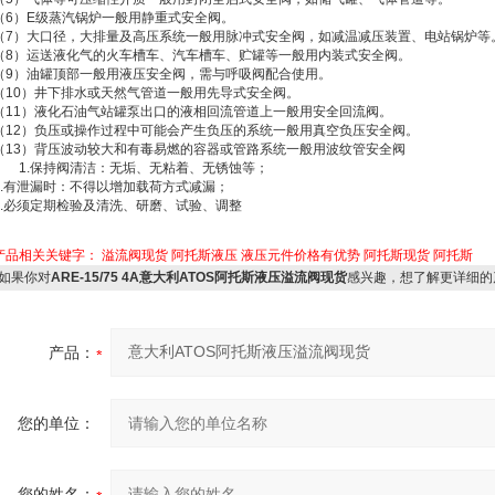
（6）E级蒸汽锅炉一般用静重式安全阀。
（7）大口径，大排量及高压系统一般用脉冲式安全阀，如减温减压装置、电站锅炉等
（8）运送液化气的火车槽车、汽车槽车、贮罐等一般用内装式安全阀。
（9）油罐顶部一般用液压安全阀，需与呼吸阀配合使用。
（10）井下排水或天然气管道一般用先导式安全阀。
（11）液化石油气站罐泵出口的液相回流管道上一般用安全回流阀。
（12）负压或操作过程中可能会产生负压的系统一般用真空负压安全阀。
（13）背压波动较大和有毒易燃的容器或管路系统一般用波纹管安全阀
1.保持阀清洁：无垢、无粘着、无锈蚀等；
2.有泄漏时：不得以增加载荷方式减漏；
3.必须定期检验及清洗、研磨、试验、调整
产品相关关键字：
溢流阀现货
阿托斯液压
液压元件价格有优势
阿托斯现货
阿托斯
如果你对
ARE-15/75 4A意大利ATOS阿托斯液压溢流阀现货
感兴趣，想了解更详细的
产品：
您的单位：
您的姓名：