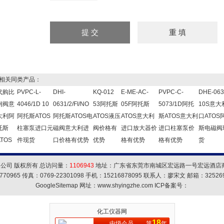
关同类产品：
代购比
PVPC-L-
DHI-
KQ-012
E-ME-AC-
PVPC-C-
DHE-063
例阀意
4046/1D 10
0631/2/FI/NO
53阿托斯
05F阿托斯
5073/1D阿托
10S意大
大利阿
阿托斯ATOS
阿托斯ATOS电
ATOS液压
ATOS意大利
斯ATOS意大利
口ATOS
托斯
柱塞泵进口元
磁阀意大利进
阀价格有
进口放大器价
进口柱塞泵价
斯电磁阀
ATOS
件现货
口价格有优势
优势
格有优势
格有优势
货
公司 版权所有 总访问量：
1106943
地址：广东省东莞市南城区宏远路一号宏远酒店商务
770965 传真：0769-22301098 手机：15216878095 联系人：廖宋文 邮箱：
32526
GoogleSitemap
网址：www.shyingzhe.com ICP备案号：
化工仪器网
18
中级会员
第
年