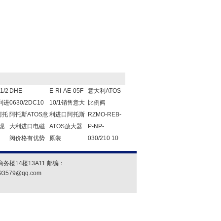
1/2
DHE-
E-RI-AE-05F
意大利ATOS
利进
0630/2DC10
10/1销售意大
比例阀
阿托
阿托斯ATOS意
利进口阿托斯
RZMO-REB-
现
大利进口电磁
ATOS放大器
P-NP-
阀价格有优势
原装
030/210 10
楼14楼13A11 邮编：
93579@qq.com