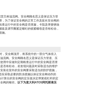
阀现货又称溢流阀。安全阀顾名思义是保证压力管
障，为了保证安全阀的正常工作及延长安全阀的
检查运行中的安全阀是否泄漏，卡阻及弹簧锈蚀
螺套及调节圈紧定螺钉的锁紧螺母是否有松动，
措施。
时，安全阀顶开，将系统中的一部分气体排入
称溢流阀。安全阀顾名思义是保证压力管道、压
在使用中应做到定期检查运行中的安全阀是否泄
母是否有松动，若发现问题及时采取适当的维护
。安装在室外的安全阀要采取适当的防护措施，
，还应采取必要的防冻措施以保证安全阀动作的
由计算出的安全阀的定压值决定弹簧或杠杆的定
安全阀的喉径。
以下为
意大利ATOS阿托斯液压