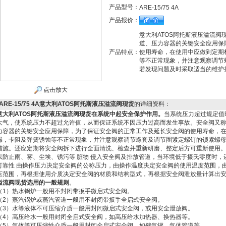
产品型号：
ARE-15/75 4A
产品报价：
意大利ATOS阿托斯液压溢流
道、压力容器的关键安全应用保
产品特点：
使用寿命，在使用中应做到定期
等不正常现象，并注意观察调节
若发现问题及时采取适当的维护
点击放大
ARE-15/75 4A意大利ATOS阿托斯液压溢流阀现货
的详细资料：
意大利ATOS阿托斯液压溢流阀现货
在系统中起安全保护作用。
当系统压力超过规定值
大气，使系统压力不超过允许值，从而保证系统不因压力过高而发生事故。安全阀又
力容器的关键安全应用保障，为了保证安全阀的正常工作及延长安全阀的使用寿命，
漏，卡阻及弹簧锈蚀等不正常现象，并注意观察调节螺套及调节圈紧定螺钉的锁紧螺
措施。还应定期将安全阀拆下进行全面清洗、检查并重新研磨、整定后方可重新使用
以防止雨、雾、尘埃、锈污等 脏物 侵入安全阀及排放管道，当环境低于摄氏零度时
可靠性 由操作压力决定安全阀的公称压力，由操作温度决定安全阀的使用温度范围，
压范围，再根据使用介质决定安全阀的材质和结构型式，再根据安全阀泄放量计算出
溢流阀现货
选用的一般规则
。
（1）热水锅炉一般用不封闭带扳手微启式安全阀。
（2）蒸汽锅炉或蒸汽管道一般用不封闭带扳手全启式安全阀。
（3）水等液体不可压缩介质一般用封闭微启式安全阀，或用安全泄放阀。
（4）高压给水一般用封闭全启式安全阀，如高压给水加热器、换热器等。
（5）气体等可压缩性介质一般用封闭全启式安全阀，如储气罐、气体管道等。