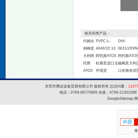
相关同类产品：
代购比
PVPC-L-
DHI-
例阀意
4046/1D 10
0631/2/FI/
大利阿
阿托斯ATOS
阿托斯ATO
托斯
柱塞泵进口元
磁阀意大利
ATOS
件现货
口价格有优
东莞市腾达设备贸易有限公司 版权所有 总访问量：
1107
电话：0769-89770965 传真：0769-223010
GoogleSitemap
网
推