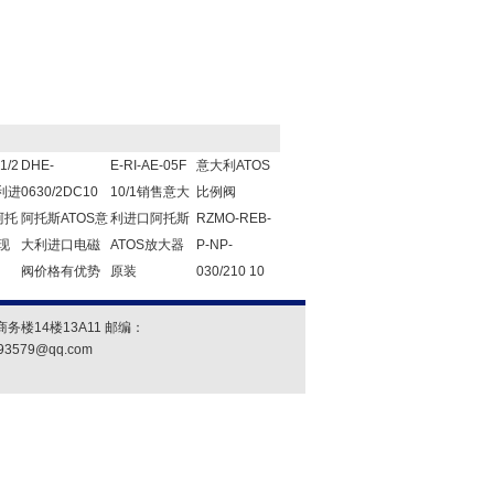
1/2
DHE-
E-RI-AE-05F
意大利ATOS
利进
0630/2DC10
10/1销售意大
比例阀
阿托
阿托斯ATOS意
利进口阿托斯
RZMO-REB-
现
大利进口电磁
ATOS放大器
P-NP-
阀价格有优势
原装
030/210 10
楼14楼13A11 邮编：
93579@qq.com