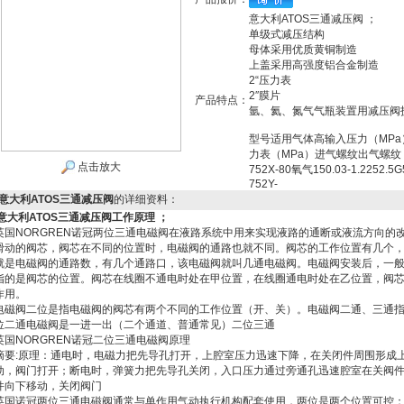
意大利ATOS三通减压阀 ；
单级式减压结构
母体采用优质黄铜制造
上盖采用高强度铝合金制造
2“压力表
2″膜片
产品特点：
氩、氦、氮气气瓶装置用减压阀
型号适用气体高输入压力（MPa
力表（MPa）进气螺纹出气螺纹
点击放大
752X-80氧气150.03-1.2252.
752Y-
意大利ATOS三通减压阀
的详细资料：
意大利ATOS三通减压阀工作原理​ ；
英国NORGREN诺冠两位三通电磁阀在液路系统中用来实现液路的通断或液流方向的
滑动的阀芯，阀芯在不同的位置时，电磁阀的通路也就不同。阀芯的工作位置有几个
就是电磁阀的通路数，有几个通路口，该电磁阀就叫几通电磁阀。电磁阀安装后，一
指的是阀芯的位置。阀芯在线圈不通电时处在甲位置，在线圈通电时处在乙位置，阀
作用。
电磁阀二位是指电磁阀的阀芯有两个不同的工作位置（开、关）。电磁阀二通、三通
位二通电磁阀是一进一出（二个通道、普通常见）二位三通
英国NORGREN诺冠二位三通电磁阀原理
摘要:原理：通电时，电磁力把先导孔打开，上腔室压力迅速下降，在关闭件周围形成
动，阀门打开；断电时，弹簧力把先导孔关闭，入口压力通过旁通孔迅速腔室在关阀
件向下移动，关闭阀门
英国诺冠两位三通电磁阀通常与单作用气动执行机构配套使用，两位是两个位置可控：