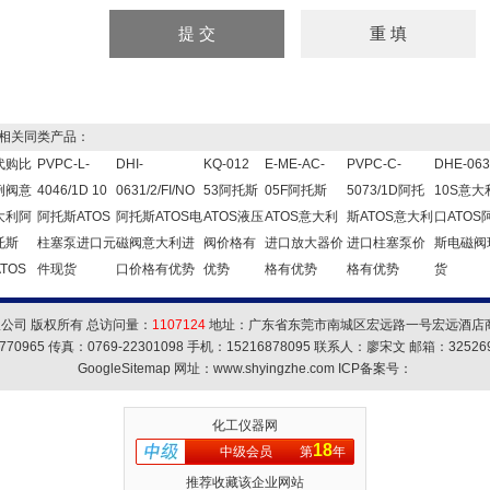
关同类产品：
代购比
PVPC-L-
DHI-
KQ-012
E-ME-AC-
PVPC-C-
DHE-063
例阀意
4046/1D 10
0631/2/FI/NO
53阿托斯
05F阿托斯
5073/1D阿托
10S意大
大利阿
阿托斯ATOS
阿托斯ATOS电
ATOS液压
ATOS意大利
斯ATOS意大利
口ATOS
托斯
柱塞泵进口元
磁阀意大利进
阀价格有
进口放大器价
进口柱塞泵价
斯电磁阀
ATOS
件现货
口价格有优势
优势
格有优势
格有优势
货
公司 版权所有 总访问量：
1107124
地址：广东省东莞市南城区宏远路一号宏远酒店商务
770965 传真：0769-22301098 手机：15216878095 联系人：廖宋文 邮箱：
32526
GoogleSitemap
网址：www.shyingzhe.com ICP备案号：
化工仪器网
18
中级会员
第
年
推荐收藏该企业网站