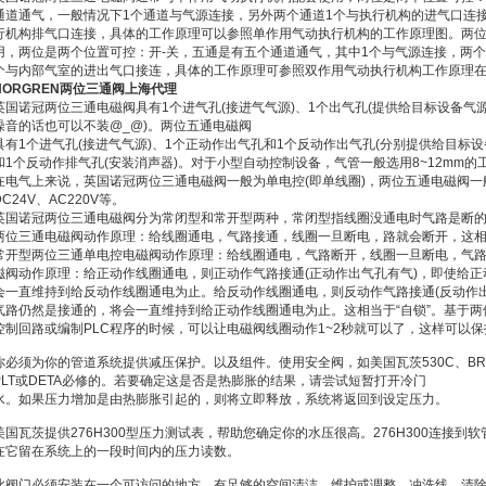
通道通气，一般情况下1个通道与气源连接，另外两个通道1个与执行机构的进气口连接
行机构排气口连接，具体的工作原理可以参照单作用气动执行机构的工作原理图。两
用，两位是两个位置可控：开-关，五通是有五个通道通气，其中1个与气源连接，两
个与内部气室的进出气口接连，具体的工作原理可参照双作用气动执行机构工作原理在
NORGREN两位三通阀上海代理
英国诺冠两位三通电磁阀具有1个进气孔(接进气气源)、1个出气孔(提供给目标设备气
噪音的话也可以不装@_@)。两位五通电磁阀
具有1个进气孔(接进气气源)、1个正动作出气孔和1个反动作出气孔(分别提供给目标
和1个反动作排气孔(安装消声器)。对于小型自动控制设备，气管一般选用8~12mm的
在电气上来说，英国诺冠两位三通电磁阀一般为单电控(即单线圈)，两位五通电磁阀一
DC24V、AC220V等。
英国诺冠两位三通电磁阀分为常闭型和常开型两种，常闭型指线圈没通电时气路是断
两位三通电磁阀动作原理：给线圈通电，气路接通，线圈一旦断电，路就会断开，这相当
常开型两位三通单电控电磁阀动作原理：给线圈通电，气路断开，线圈一旦断电，气路
磁阀动作原理：给正动作线圈通电，则正动作气路接通(正动作出气孔有气)，即使给
会一直维持到给反动作线圈通电为止。给反动作线圈通电，则反动作气路接通(反动作
气路仍然是接通的，将会一直维持到给正动作线圈通电为止。这相当于“自锁”。基于
控制回路或编制PLC程序的时候，可以让电磁阀线圈动作1~2秒就可以了，这样可以
你必须为你的管道系统提供减压保护。以及组件。使用安全阀，如美国瓦茨530C、BR
PLT或DETA必修的。若要确定这是否是热膨胀的结果，请尝试短暂打开冷门
水。如果压力增加是由热膨胀引起的，则将立即释放，系统将返回到设定压力。
美国瓦茨提供276H300型压力测试表，帮助您确定你的水压很高。276H300连接到
在它留在系统上的一段时间内的压力读数。
此阀门必须安装在一个可访问的地方，有足够的空间清洁，维护或调整。冲洗线，清除