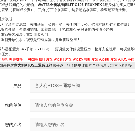
坏或妨碍阀门的松动物。
WATTS全新减压阀LFRC105-PEXXPEX 1
用身体的箭头把调
向安装（权利或投资）。开始-打开冷水供应，然后是热水供应。检查是否有泄漏。
维护说明
1.为了清理过滤器，关闭供应，如有可能，关闭阀门，松开把你的螺丝钉和锁链拿开
2.拆除弹簧、弹簧和垫圈。拿着螺母用手指或用钳子把身体的模块抬起来
3.重新安装模块，重新组装阀门。
4.重新开放供水，观察是否有渗漏，并重新调整压力。
调节器配置为345千帕（50 PSI）。要调整文件的设置压力，松开安全螺母，将调
少压力。
产品相关关键字：
Atos多联叶片泵
Atos叶片泵
Atos双联叶片泵
Atos叶片泵
ATOS序阀
如果你对
意大利ATOS三通减压阀
感兴趣，想了解更详细的产品信息，填写下表直接
产品：
您的单位：
您的姓名：