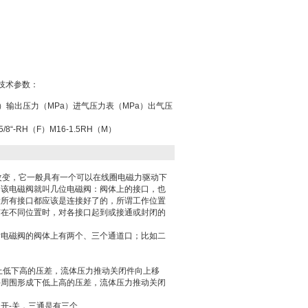
技术参数：
）输出压力（MPa）进气压力表（MPa）出气压
5G5/8“-RH（F）M16-1.5RH（M）
改变，它一般具有一个可以在线圈电磁力驱动下
，该电磁阀就叫几位电磁阀：阀体上的接口，也
般所有接口都应该是连接好了的，所谓工作位置
芯在不同位置时，对各接口起到或接通或封闭的
指电磁阀的阀体上有两个、三个通道口；比如二
上低下高的压差，流体压力推动关闭件向上移
件周围形成下低上高的压差，流体压力推动关闭
开-关，三通是有三个