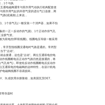
，1个与执
位五通电磁阀通常与双作用气动执行机构配套使
个与双作用气缸的外部气室的进出气口连接，两
气路(或液路)上来说，
源)、1个排气孔(一般安装一个消声器，如果不怕
设备的一正一反动作的气源)、1个正动作排气孔
工业胶气管。
般为双电控(即双线圈)。线圈电压等级一般采用
的，常开型指线圈没通电时气路是通的。常闭型
于“点动”。
就会接通，这也是“点动”。两位五通双电控电
正动作线圈断电后正动作气路仍然是接通的，将
出气孔有气)，即使给反动作线圈断电后反动作
两位五通双电控电磁阀的这种特性，在设计机电
保护电磁阀线圈不容易损坏。
V、3L或饮用水膨胀箱，如美国瓦茨DET、
软管寄存器时
所有的沙罗，土地和其他额外的材料-可能会损