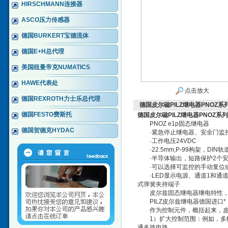
HIRSCHMANN连接器
ASCO压力传感器
德国BURKERT宝德流体
德国E+H总代理
美国纽曼帝克NUMATICS
HAWE代表处
点击放大
德国REXROTH力士乐总代理
德国皮尔磁PILZ继电器PNOZ
德国FESTO费斯托
德国皮尔磁PILZ继电器PNOZ系
PNOZ e1p固态继电器
德国贺德克HYDAC
·紧急停止继电器、安全门监
·工作电压24VDC
·22.5mm,P-99构架，DIN轨
·半导体输出，短路保护2个安全
·可以选择可监控的手动复位
·LED显示电源、通道1和通道
式弹簧夹持端子
皮尔兹固态继电器继电特性
PILZ皮尔兹继电器德国进口*
作为控制元件，概括起来，皮尔
1）扩大控制范围：例如，多触
通多路电路。