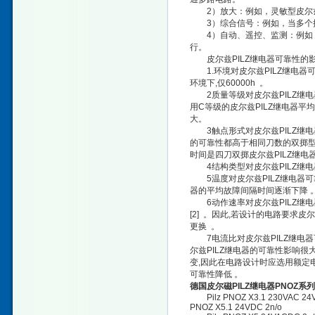
2）放大：例如，灵敏型皮尔兹P
3）综合信号：例如，当多个控
4）自动、遥控、监测：例如，
行。
皮尔兹PILZ继电器可靠性的
1.环境对皮尔兹PILZ继电器可靠
环境下,仅60000h 。
2质量等级对皮尔兹PILZ继电器
用C等级的皮尔兹PILZ继电器平均
大。
3触点形式对皮尔兹PILZ继电器
的可靠性都高于相同刀数的双掷型皮
时间是四刀双掷皮尔兹PILZ继电器的
4结构类型对皮尔兹PILZ继电
5温度对皮尔兹PILZ继电器可靠
器的平均故障间隔时间逐渐下降 
6动作速率对皮尔兹PILZ继电
[2] 。因此,若设计的电路要求
更换 。
7电流比对皮尔兹PILZ继电器
尔兹PILZ继电器的可靠性影响很
变,因此在电路设计时应选用额定
可靠性降低 。
德国皮尔磁PILZ继电器PNOZ系
Pilz PNOZ X3.1 230VAC 24VDC 
PNOZ X5.1 24VDC 2n/o