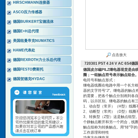
HIRSCHMANN连接器
ASCO压力传感器
德国BURKERT宝德流体
德国E+H总代理
美国纽曼帝克NUMATICS
HAWE代表处
点击放大
德国REXROTH力士乐总代理
720301 PST 4 24 V AC 6
德国FESTO费斯托
德国皮尔磁PILZ继电器现货
是由
圈；一组触点符号表示触点组合
德国贺德克HYDAC
电符号和触点形式：
继电器线圈在电路中用一个长方
器的文字符号“J"。继电器的触
的需要，把各个触点分别画到各
码，以示区别。继电器的触点有
1、动合型（常开）（H型）线圈
2、动断型（常闭）（D型）线圈
3、转换型（Z型）这是触点组型
个静触点断开和另一个闭合，线
触点组称为转换触点。用“转"字的
工作原理和特性
功率方向继电器