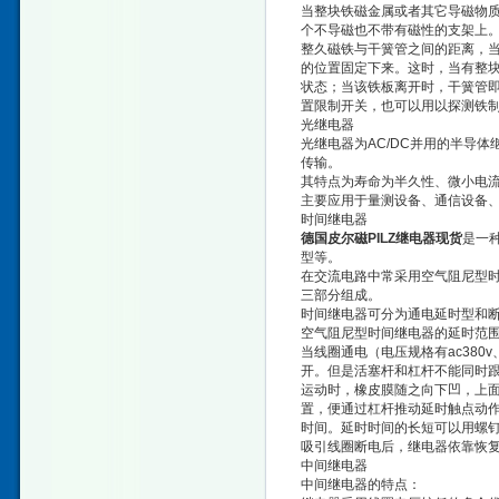
当整块铁磁金属或者其它导磁物
个不导磁也不带有磁性的支架上
整久磁铁与干簧管之间的距离，
的位置固定下来。这时，当有整
状态；当该铁板离开时，干簧管
置限制开关，也可以用以探测铁
光继电器
光继电器为AC/DC并用的半导
传输。
其特点为寿命为半久性、微小电
主要应用于量测设备、通信设备
时间继电器
德国皮尔磁PILZ继电器现货
是一
型等。
在交流电路中常采用空气阻尼型
三部分组成。
时间继电器可分为通电延时型和
空气阻尼型时间继电器的延时范围大（
当线圈通电（电压规格有ac380v
开。但是活塞杆和杠杆不能同时
运动时，橡皮膜随之向下凹，上
置，便通过杠杆推动延时触点动
时间。延时时间的长短可以用螺
吸引线圈断电后，继电器依靠恢
中间继电器
中间继电器的特点：