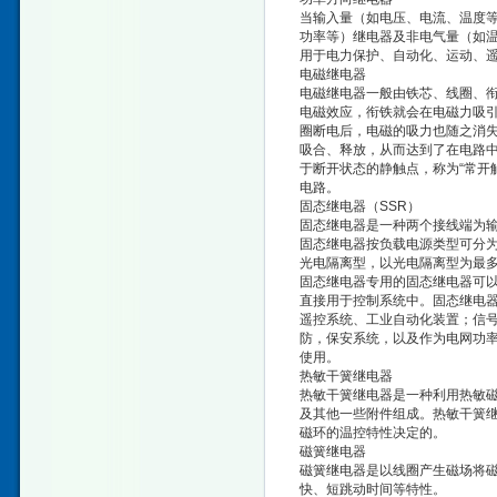
当输入量（如电压、电流、温度
功率等）继电器及非电气量（如
用于电力保护、自动化、运动、
电磁继电器
电磁继电器一般由铁芯、线圈、
电磁效应，衔铁就会在电磁力吸
圈断电后，电磁的吸力也随之消
吸合、释放，从而达到了在电路中
于断开状态的静触点，称为“常开
电路。
固态继电器（SSR）
固态继电器是一种两个接线端为
固态继电器按负载电源类型可分
光电隔离型，以光电隔离型为最
固态继电器专用的固态继电器可
直接用于控制系统中。固态继电
遥控系统、工业自动化装置；信
防，保安系统，以及作为电网功
使用。
热敏干簧继电器
热敏干簧继电器是一种利用热敏
及其他一些附件组成。热敏干簧
磁环的温控特性决定的。
磁簧继电器
磁簧继电器是以线圈产生磁场将
快、短跳动时间等特性。