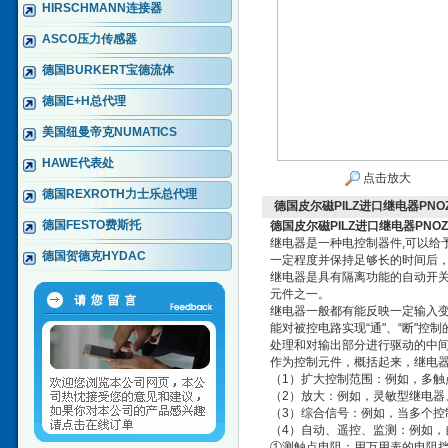
HIRSCHMANN连接器
ASCO压力传感器
德国BURKERT宝德流体
德国E+H总代理
美国纽曼帝克NUMATICS
HAWE代表处
点击放大
德国REXROTH力士乐总代理
德国皮尔磁PILZ进口继电器PN
德国FESTO费斯托
德国皮尔磁PILZ进口继电器PNO
继电器是一种电控制器件,可以给
德国贺德克HYDAC
一定程度并保持足够长的时间后
继电器是具有隔离功能的自动开
元件之一。
继电器一般都有能反映一定输入
能对被控电路实现“通"、“断"
处理和对输出部分进行驱动的中
作为控制元件，概括起来，继电
（1）扩大控制范围：例如，多
（2）放大：例如，灵敏型继电
（3）综合信号：例如，当多个
（4）自动、遥控、监测：例如
①测触点电阻：用万用表的电阻