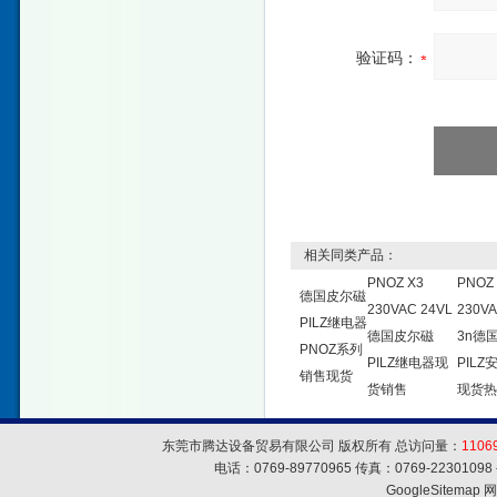
验证码：
相关同类产品：
PNOZ X3
PNOZ 
德国皮尔磁
230VAC 24VL
230V
PILZ继电器
德国皮尔磁
3n德
PNOZ系列
PILZ继电器现
PIL
销售现货
货销售
现货热
东莞市腾达设备贸易有限公司 版权所有 总访问量：
1106
电话：0769-89770965 传真：0769-223010
GoogleSitemap
网