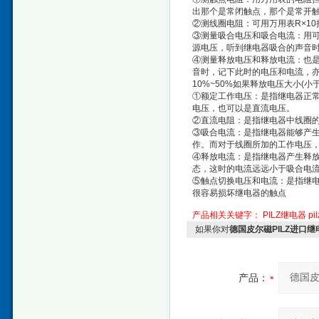
出那个是常闭触点，那个是常开
②测线圈电阻：可用万用表R×1
③测量吸合电压和吸合电流：用
源电压，听到继电器吸合的声音
④测量释放电压和释放电流：也
音时，记下此时的电压和电流，
10%~50%如果释放电压大小(
①额定工作电压：是指继电器正
电压，也可以是直流电压。
②直流电阻：是指继电器中线圈
③吸合电流：是指继电器能够产
作。而对于线圈所加的工作电压，一
④释放电流：是指继电器产生释
态，这时的电流远远小于吸合电
⑤触点切换电压和电流：是指继
很容易损坏继电器的触点
产品相关关键字：
PILZ继电器
pi
如果你对
德国皮尔磁PILZ进口继
产品：