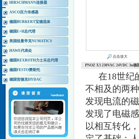
HIRSCHMANN连接器
ASCO压力传感器
德国BURKERT宝德流体
德国E+H总代理
美国纽曼帝克NUMATICS
HAWE代表处
点击放大
德国REXROTH力士乐总代理
PNOZ X3 230VAC 24VDC
德国FESTO费斯托
在18世纪
德国贺德克HYDAC
不相及的两种
发现电流的磁
发现了电磁
以相互转化
定了基础；