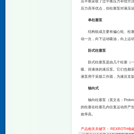
压平衡采取了过平衡压力补偿方
压力高等优点，但柱塞泵对液压
单柱塞泵
结构组成主要有偏心轮、柱
动一次，向下运动吸油，向上运
卧式
柱塞泵
卧式柱塞泵是由几个柱塞（一
吸、排液体的液压泵。它们也都
液泵用于采煤工作面，为液压支
轴向式
轴向柱塞泵（英文名：Pist
的柱塞在柱塞孔内往复运动所产
效率高。
产品相关关键字：
REXROTH电