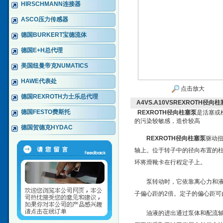
HIRSCHMANN连接器
ASCO压力传感器
德国BURKERT宝德流体
德国E+H总代理
美国纽曼帝克NUMATICS
HAWE代表处
点击放大
德国REXROTH力士乐总代理
A4VS.A10VSREXROTH径向
德国FESTO费斯托
REXROTH径向柱塞泵
是活塞或
的污染较敏感，造价较高
德国贺德克HYDAC
REXROTH径向柱塞泵
驱动扭
轴上。位于转子中的径向布置的
环将滑靴卡在行程定子上。
泵转动时，它依靠离心力和
子偏心距的2倍。定子的偏心距可
油液的进出通过泵体和配流