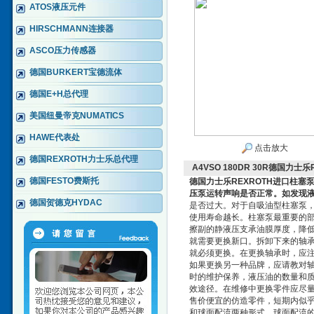
ATOS液压元件
HIRSCHMANN连接器
ASCO压力传感器
德国BURKERT宝德流体
德国E+H总代理
美国纽曼帝克NUMATICS
HAWE代表处
点击放大
德国REXROTH力士乐总代理
A4VSO 180DR 30R德国力
德国FESTO费斯托
德国力士乐REXROTH进口柱塞
压泵运转声响是否正常。如发现
德国贺德克HYDAC
是否过大。对于自吸油型柱塞泵
使用寿命越长。柱塞泵最重要的
擦副的静液压支承油膜厚度，降低
就需要更换新口。拆卸下来的轴
就必须更换。在更换轴承时，应
如果更换另一种品牌，应请教对
时的维护保养，液压油的数量和
效途径。在维修中更换零件应尽
售价便宜的仿造零件，短期内似
和球面配流两种形式。球面配流的