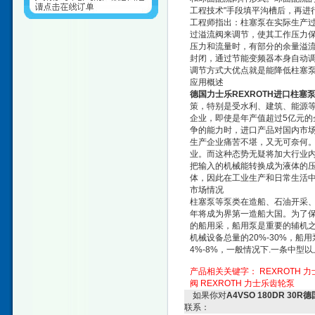
工程技术"手段填平沟槽后，再进
工程师指出：柱塞泵在实际生产
过溢流阀来调节，使其工作压力
压力和流量时，有部分的余量溢
封闭，通过节能变频器本身自动
调节方式大优点就是能降低柱塞泵
应用概述
德国力士乐REXROTH进口柱塞
策，特别是受水利、建筑、能源等
企业，即使是年产值超过5亿元
争的能力时，进口产品对国内市
生产企业痛苦不堪，又无可奈何
业。而这种态势无疑将加大行业
把输入的机械能转换成为液体的
体，因此在工业生产和日常生活
市场情况
柱塞泵等泵类在造船、石油开采、载
年将成为界第一造船大国。为了
的船用采，船用泵是重要的辅机
机械设备总量的20%-30%，
4%-8%，一般情况下.一条中型
产品相关关键字：
REXROTH 
阀
REXROTH 力士乐齿轮泵
如果你对
A4VSO 180DR 3
联系：