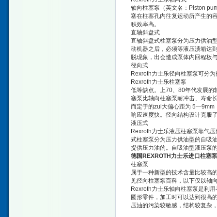
轴向柱塞泵（英文名：Piston
塞在柱塞孔内往复运动所产生的
积效率高。
直轴斜盘式
直轴斜盘式柱塞泵分为压力供油
动机器之后，必须等液压渍箱达
脱现象，出会造成泵体内回程板
径向式
Rexroth力士乐径向柱塞泵可
Rexroth力士乐柱塞泵
低等缺点。上70、80年代发展
塞泵比轴向柱塞泵耐冲击、寿命
而定于的zui大偏心距为 5—
响应速度快。径向结构设计克服
液压式
Rexroth力士乐液压柱塞泵
式柱塞泵分为压力供油型的自吸
提供压力油的。自吸油型液压泵
德国REXROTH力士乐进口柱塞
柱塞泵
属于一种新型的技术含量比较高
见径向柱塞泵百科，以下仅以轴
Rexroth力士乐轴向柱塞泵
圆形零件，加工时可以达到很高
压油的污染较敏感，结构较复杂