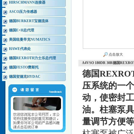
HIRSCHMANN连接器
ASCO压力传感器
德国BURKERT宝德流体
德国E+H总代理
美国纽曼帝克NUMATICS
HAWE代表处
点击放大
德国REXROTH力士乐总代理
A4VSO 180DR 30R德国R
德国FESTO费斯托
德国REXR
德国贺德克HYDAC
压系统的一
动，使密封
油。柱塞泵
量调节方便
柱塞泵被广