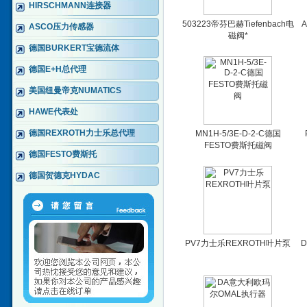
HIRSCHMANN连接器
503223帝芬巴赫Tiefenbach电
A
ASCO压力传感器
磁阀*
德国BURKERT宝德流体
德国E+H总代理
美国纽曼帝克NUMATICS
HAWE代表处
德国REXROTH力士乐总代理
MN1H-5/3E-D-2-C德国
FESTO费斯托磁阀
德国FESTO费斯托
德国贺德克HYDAC
PV7力士乐REXROTH叶片泵
D