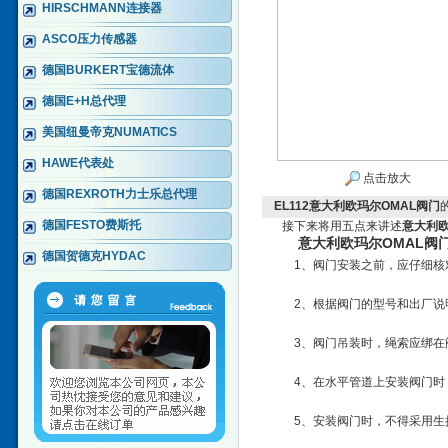
HIRSCHMANN连接器
ASCO压力传感器
德国BURKERT宝德流体
德国E+H总代理
美国纽曼帝克NUMATICS
HAWE代表处
点击放大
德国REXROTH力士乐总代理
EL112意大利欧玛尔OMAL阀门
德国FESTO费斯托
接下来将用五点来讲述
意大利欧
意大利欧玛尔OMAL阀
德国贺德克HYDAC
1、阀门安装之前，应仔细核
2、根据阀门的型号和出厂说
3、阀门吊装时，绳索应绑
4、在水平管道上安装阀门时
5、安装阀门时，不得采用生