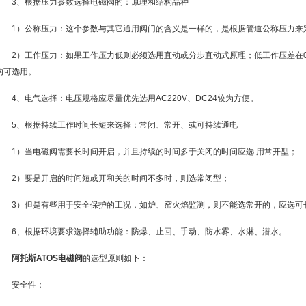
3、根据压力参数选择电磁阀的：原理和结构品种
1）公称压力：这个参数与其它通用阀门的含义是一样的，是根据管道公称压力来
2）工作压力：如果工作压力低则必须选用直动或分步直动式原理；低工作压差在0.
均可选用。
4、电气选择：电压规格应尽量优先选用AC220V、DC24较为方便。
5、根据持续工作时间长短来选择：常闭、常开、或可持续通电
1）当电磁阀需要长时间开启，并且持续的时间多于关闭的时间应选 用常开型；
2）要是开启的时间短或开和关的时间不多时，则选常闭型；
3）但是有些用于安全保护的工况，如炉、窑火焰监测，则不能选常开的，应选可
6、根据环境要求选择辅助功能：防爆、止回、手动、防水雾、水淋、潜水。
阿托斯ATOS电磁阀
的选型原则如下：
安全性：