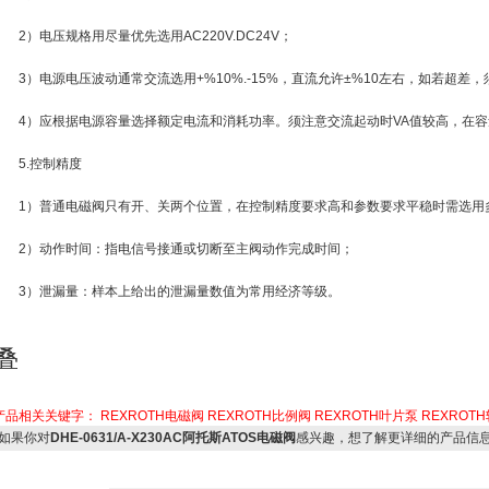
2）电压规格用尽量优先选用AC220V.DC24V；
3）电源电压波动通常交流选用+%10%.-15%，直流允许±%10左右，如若超差
4）应根据电源容量选择额定电流和消耗功率。须注意交流起动时VA值较高，在
5.控制精度
1）普通电磁阀只有开、关两个位置，在控制精度要求高和参数要求平稳时需选用
2）动作时间：指电信号接通或切断至主阀动作完成时间；
3）泄漏量：样本上给出的泄漏量数值为常用经济等级。
叠
产品相关关键字：
REXROTH电磁阀
REXROTH比例阀
REXROTH叶片泵
REXROT
如果你对
DHE-0631/A-X230AC阿托斯ATOS电磁阀
感兴趣，想了解更详细的产品信