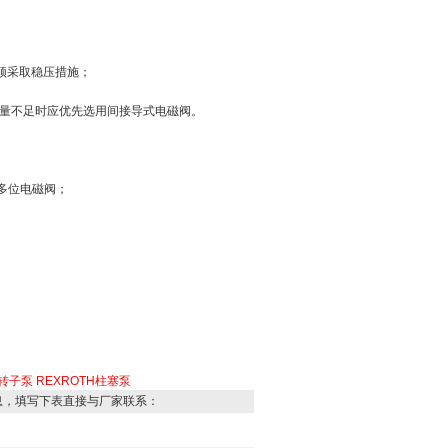
，须采取稳压措施；
容量不足时应优先选用间接导式电磁阀。
多位电磁阀；
H转子泵
REXROTH柱塞泵
息，填写下表直接与厂家联系：