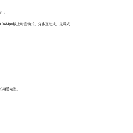
定；
04Mpa以上时直动式、分步直动式、先导式
长期通电型。