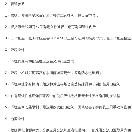
2、管道参数
1）根据介质流向要求及管道连接方式选择阀门通口及型号；
2）根据流量和阀门Kv值选定公称通径，也可选同管道内径；
3）工作压差：低工作压差在0.04Mpa以上是可选用间接先导式；低工作压差接
3、环境条件
1）环境的最高和低温度应选在允许范围之内；
2）环境中相对湿度高及有水滴雨淋等场合，应选防水电磁阀；
3）环境中经常有振动，颠簸和冲击等场合应选特殊品种，例如船用电磁阀；
4）在有腐蚀性或爆炸性环境中的使用应优先根据安全性要求选用耐发蚀型；
5）环境空间若受限制，需选用多功能电磁阀，因其省去了旁路及三只手动阀且便
4、电源条件
1）根据供电电源种类，分别选用交流和直流电磁阀。一般来说交流电源取用方便