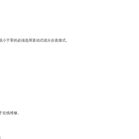
近或小于零的必须选用直动式或分步直接式。
于在线维修。
；