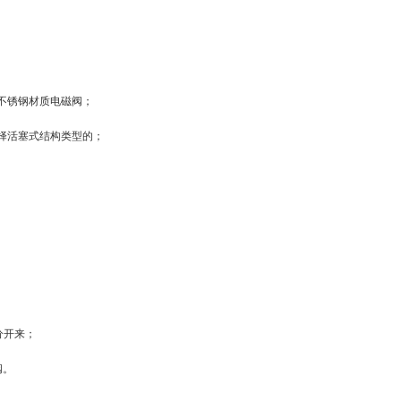
。
不锈钢材质电磁阀；
择活塞式结构类型的；
分开来；
阀。