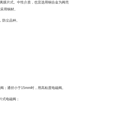
隔离膜片式。中性介质，也宜选用铜合金为阀壳
能采用铜材。
，防尘品种。
磁阀；通径小于15mm时，用高粘度电磁阀。
片式电磁阀；