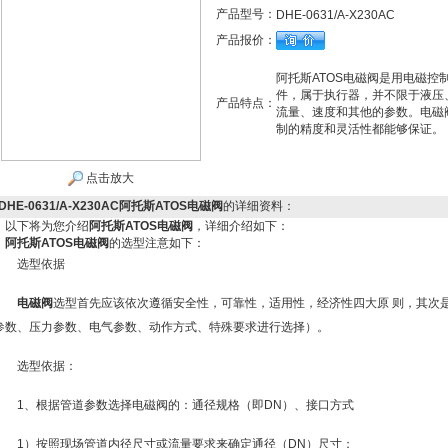
产品型号：
DHE-0631/A-X230AC
产品报价：
阿托斯ATOS电磁阀是用电磁
件，属于执行器，并不限于液压
产品特点：
流量、速度和其他的参数。电磁
制的精度和灵活性都能够保证。
点击放大
DHE-0631/A-X230AC阿托斯ATOS电磁阀
的详细资料：
以下将为您介绍
阿托斯ATOS电磁阀
，详细介绍如下：
阿托斯ATOS电磁阀
的选型注意如下：
选型依据
电磁阀
选型首先应该依次遵循安全性，可靠性，适用性，经济性四大原 则，其次
参数、压力参数、电气参数、动作方式、特殊要求进行选择）。
选型依据：
1、根据管道参数选择电磁阀的：通径规格（即DN）、接口方式
1）按照现场管道内径尺寸或流量要求来确定通径（DN）尺寸；