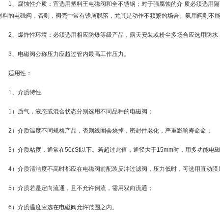
1、腐蚀性介质：宜选用塑料王电磁阀和全不锈钢；对于强腐蚀的介 质必须选用
材料的电磁阀，否则，阀壳中常有锈屑脱落，尤其是动作不频繁的场合。氨用阀则不
2、爆炸性环境：必须选用相应防爆等级产品，露天安装或粉尘多场合应选用防水
3、电磁阀公称压力应超过管内最高工作压力。
适用性：
1、介质特性
1）质气，液态或混合状态分别选用不同品种的电磁阀；
2）介质温度不同规格产品，否则线圈会烧掉，密封件老化，严重影响寿命命；
3）介质粘度，通常在50cSt以下。若超过此值，通径大于15mm时，用多功能电
4）介质清洁度不高时都应在电磁阀前配装反冲过滤阀，压力低时，可选用直动膜
5）介质若是定向流通，且不允许倒流，需用双向流通；
6）介质温度应选在电磁阀允许范围之内。