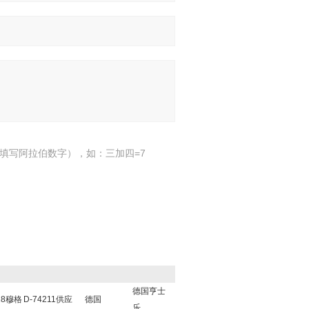
填写阿拉伯数字），如：三加四=7
德国亨士
18穆格
D-74211供应
德国
乐