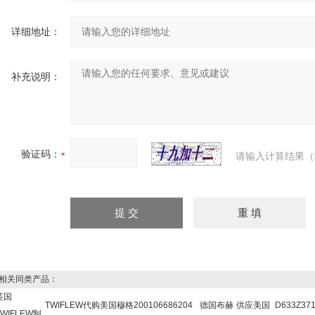
详细地址：
补充说明：
验证码：
请输入计算结果（
关同类产品：
英国
TWIFLEW
代购美国穆格
200106686204
德国布赫
供应美国
D633Z37
TWIFLEW制