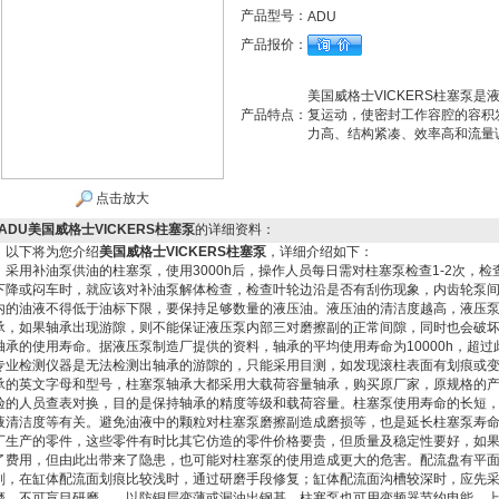
产品型号：
ADU
产品报价：
美国威格士VICKERS柱塞泵
产品特点：
复运动，使密封工作容腔的容积
力高、结构紧凑、效率高和流量
点击放大
ADU美国威格士VICKERS柱塞泵
的详细资料：
以下将为您介绍
美国威格士VICKERS柱塞泵
，详细介绍如下：
采用补油泵供油的柱塞泵，使用3000h后，操作人员每日需对柱塞泵检查1-2次，
下降或闷车时，就应该对补油泵解体检查，检查
叶轮
边沿是否有刮伤现象，内
齿轮泵
内的油液不得低于油标下限，要保持足够数量的液压油。
液压油
的清洁度越高，液压
承，如果轴承出现游隙，则不能保证液压泵内部三对磨擦副的正常间隙，同时也会破
轴承的使用寿命。据液压泵制造厂提供的资料，轴承的平均使用寿命为10000h，超
专业检测仪器是无法检测出轴承的游隙的，只能采用目测，如发现滚柱表面有划痕或
承的英文字母和型号，柱塞泵轴承大都采用大载荷容量轴承，购买原厂家，原规格的
验的人员查表对换，目的是保持轴承的精度等级和载荷容量。柱塞泵使用寿命的长短
液清洁度等有关。避免油液中的颗粒对柱塞泵磨擦副造成磨损等，也是延长柱塞泵寿
厂生产的零件，这些零件有时比其它仿造的零件价格要贵，但质量及稳定性要好，如
了费用，但由此出带来了隐患，也可能对柱塞泵的使用造成更大的危害。配流盘有平
副，在缸体配流面划痕比较浅时，通过研磨手段修复；缸体配流面沟槽较深时，应先采
磨，不可盲目研磨，，以防铜层变薄或漏油出钢基。柱塞泵也可用变频器节约电能，