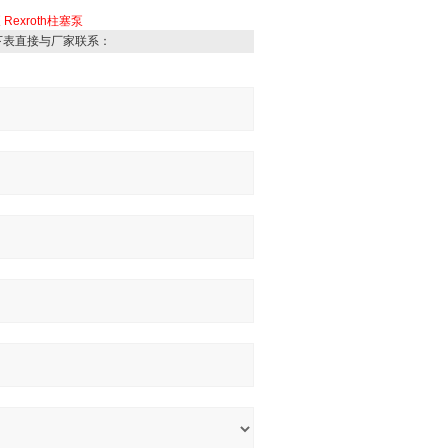
泵
Rexroth柱塞泵
下表直接与厂家联系：