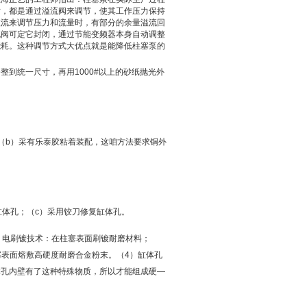
时，都是通过溢流阀来调节，使其工作压力保持
溢流来调节压力和流量时，有部分的余量溢流回
流阀可定它封闭，通过节能变频器本身自动调整
能耗。这种调节方式大优点
就是能降低柱塞泵的
到统一尺寸，再用1000#以上的砂纸抛光外
（b）采有乐泰胶粘着装配，这咱方法要求铜外
缸体孔；（c）采用铰刀修复缸体孔。
）电刷镀技术：在柱塞表面刷镀耐磨材料；
塞表面熔敷高硬度耐磨合金粉末。（4）缸体孔
体孔内壁有了这种特殊物质，所以才能组成硬—