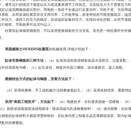
中，通常运行的情况下都是以压力或流量来调节工作状态。当实际压力大于需要压力
稳定让溢流阀施放超出部分。而电机一直处于全速运行反复动作，功耗不变。当采用
原系统，从而造成柱塞泵存在无用功率，工作效率低，若使用创杰节能变频器后，溢
工作压力，保持工作压力的稳定，自动追踪设备的压力。实现自动化控制，从而节省
运行能耗，节电效果可达30%以上。
柱塞泵缸体镶装铜套的，可以采用更换铜套的方法安装。首先把一组柱塞杆外径修整
径。
美国威格士VICKERS柱塞泵
的机械使用,详细介绍如下：
缸体安装铜套的三种方法：
（a）缸体加温热装或铜套低温冷冻挤压，过盈装配；
套外径表面有沟槽；（c）缸孔攻丝，铜套外径加工螺纹，涂乐泰胶后，旋入装配。
熔烧结合方式的缸体与铜套，安装方法如下：
（a）采用研磨棒，手工或机械方法研磨修复缸孔；（b）采用坐标镗床，重新镗
采用“表面工程技术"，方法如下：
（a）电镀技术：在柱塞表面镀一层硬铬；（b
（c）热喷涂或电弧喷涂或电喷涂：喷涂高碳马氏体耐磨材料；（d）激光熔敷：在柱
无铜套的缸体材料大都是球墨铸铁的，在缸体内壁上制备非晶态薄膜或涂层。因为缸
硬配对的磨擦副。