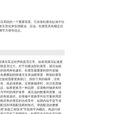
是液压系统的一个重要装置。它依靠柱塞在缸体中往
发生变化来实现吸油、压油。柱塞泵具有额定压
调节方便等优点。
检查液压泵运转声响是否正常。如发现
液压缸
速度
间隙是否过大。对于自吸油型柱塞泵，液压油箱
泵的使用寿命越长。柱塞泵最重要的部件是轴
坏各磨擦副的静液压支承油膜厚度，降低柱塞泵
过此值就需要更换新口。拆卸下来的轴承，没有
变色，就必须更换。在更换轴承时，应注意原轴
产品，如果更换另一种品牌，应请教对轴承有经
，与平时的维护保养，液压油的数量和质量，油
命的有效途径。在维修中更换零件应尽量使用原
果购买售价便宜的仿造零件，短期内似乎是节省
面配流和球面配流两种形式。球面配流的磨擦
用“表面工程技术"手段填平
沟槽
后，再进行研
上海正艺的工程师指出：柱塞泵在实际生产过程