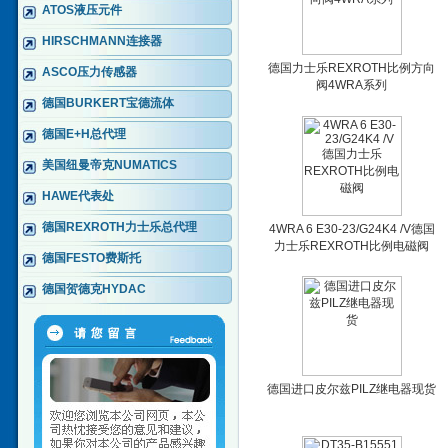
ATOS液压元件
HIRSCHMANN连接器
德国力士乐REXROTH比例方向
ASCO压力传感器
阀4WRA系列
德国BURKERT宝德流体
德国E+H总代理
美国纽曼帝克NUMATICS
HAWE代表处
德国REXROTH力士乐总代理
4WRA 6 E30-23/G24K4 /V德国
力士乐REXROTH比例电磁阀
德国FESTO费斯托
德国贺德克HYDAC
德国进口皮尔兹PILZ继电器现货