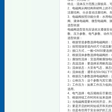
特点：流体压力范围上限较高，
2、电磁阀从阀结构和材料上的
活塞结构、分步直动活塞结构、
3、电磁阀按照功能分类：水用
阀、液体电磁阀、微型电磁阀、脉
选型依据
电磁阀选型首先应该依次遵循安全
数、压力参数、电气参数、动作
选型依据：
1、根据管道参数选择电磁阀的：
1）按照现场管道内径尺寸或流量
2）接口方式，一般>DN50要选
2、根据流体参数选择电磁阀的：
1）腐蚀性流体：宜选用耐腐蚀电
2）高温流体：要选择采用耐高温
3）流体状态：大至有气态，液态
4）流体粘度：通常在50cSt以
3、根据压力参数选择电磁阀的：
1）公称压力：这个参数与其它通
2）工作压力：如果工作压力低则
选用。
4、电气选择：电压规格应尽量优先
5、根据持续工作时间长短来选择
1）当电磁阀需要长时间开启，并
2）要是开启的时间短或开和关的
3）但是有些用于安全保护的工况