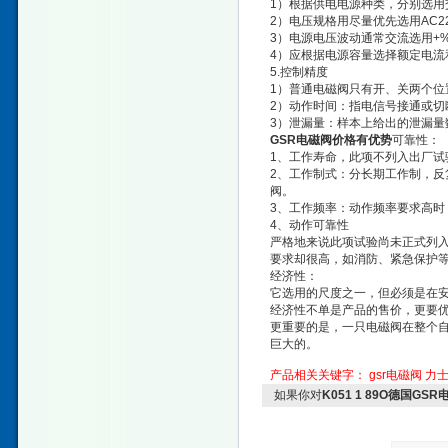
1）根据供电电源种类，分别选用
2）电压规格用尽量优先选用AC220
3）电源电压波动通常交流选用+%
4）应根据电源容量选择额定电流
5.控制精度
1）普通电磁阀只有开、关两个位
2）动作时间：指电信号接通或切
3）泄漏量：样本上给出的泄漏量
GSR电磁阀价格有优势
可靠性：
1、工作寿命，此项不列入出厂试
2、工作制式：分长期工作制，
阀。
3、工作频率：动作频率要求高时
4、动作可靠性
严格地来说此项试验尚未正式列
要求却很高，如消防、紧急保护等
经济性：
它选用的尺度之一，但必须是在
经济性不单是产品的售价，更要
更重要的是，一只电磁阀在整个
巨大的。
产品相关关键字：
gsr电磁阀
力
如果你对
K051 1 89O德国G