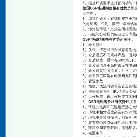
6、根据环境要求选择辅助功能：
德国GSR电磁阀价格有优势
选型
安全性：
1、腐蚀性介质：宜选用塑料王电
的电磁阀，否则，阀壳中常有锈
2、爆炸性环境：必须选用相应防
3、电磁阀公称压力应超过管内最
GSR电磁阀价格有优势
适用性：
1、介质特性
1）质气，液态或混合状态分别选
2）介质温度不同规格产品，否则
3）介质粘度，通常在50cSt以
4）介质清洁度不高时都应在电磁
5）介质若是定向流通，且不允许
6）介质温度应选在电磁阀允许范
2、管道参数
1）根据介质流向要求及管道连接
2）根据流量和阀门Kv值选定公
3）工作压差：低工作压差在0.
3、
GSR电磁阀价格有优势
环境条
1）环境的最高和低温度应选在允
2）环境中相对湿度高及有水滴雨
3）环境中经常有振动，颠簸和冲
4）在有腐蚀性或爆炸性环境中的
5）环境空间若受限制，需选用多
4、电源条件