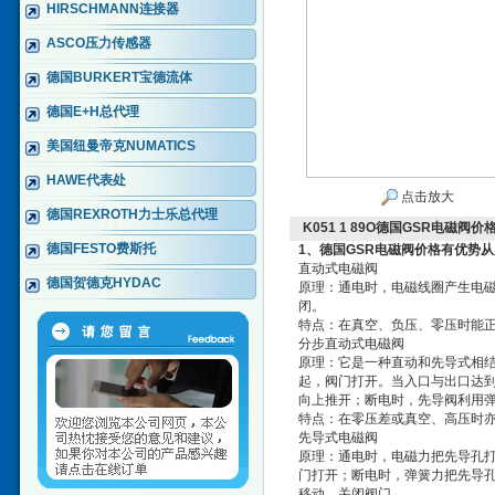
HIRSCHMANN连接器
ASCO压力传感器
德国BURKERT宝德流体
德国E+H总代理
美国纽曼帝克NUMATICS
HAWE代表处
点击放大
德国REXROTH力士乐总代理
K051 1 89O德国GSR电磁阀
德国FESTO费斯托
1、
德国GSR电
磁阀价格有优势从
直动式电磁阀
德国贺德克HYDAC
原理：通电时，电磁线圈产生电
闭。
特点：在真空、负压、零压时能正
分步直动式电磁阀
原理：它是一种直动和先导式相
起，阀门打开。当入口与出口达
向上推开；断电时，先导阀利用
特点：在零压差或真空、高压时亦
先导式电磁阀
原理：通电时，电磁力把先导孔打
门打开；断电时，弹簧力把先导
移动，关闭阀门。