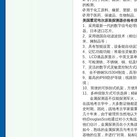
的检测。
Ø 用于化工原料、橡胶、塑胶、
Ø 用于医药、保健品、生物制品
美国霍尼韦尔原装探测器价格有
1、采用最新一代的数字信号处理
器。日本进口芯片。
2、采用德国自动滤波技术（相
米、腌制品等；
3、具有智能设置，设备能自动设
4、记忆功能功能：将最佳灵敏度
5、 LCD液晶屏显示，中英文
6、可检测铁、不锈钢、铜、铝及
7、灵活的数字式灵敏度控制方
8、 全不锈钢SUS304制造，
9、最高的IP69防护等级；线
境；
10、简便的可拆卸式机架，方便
11、多种排除方式可供选择；精
金属探测器不仅能探测军火，还
在战地考古学中，大多数证物都是
史时期。因此，战地考古学家最
几十年来，由于被理所当然地认为是
特(DouglasScott)通
他们估计，金属探测员在小大角战
如今，熟练的金属探测员与考古
器物的位置，并进行“封装、贴标