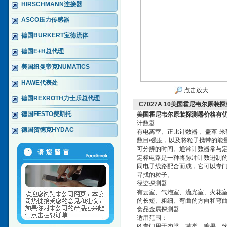
HIRSCHMANN连接器
ASCO压力传感器
德国BURKERT宝德流体
德国E+H总代理
美国纽曼帝克NUMATICS
HAWE代表处
点击放大
德国REXROTH力士乐总代理
C7027A 10美国霍尼韦尔原装
德国FESTO费斯托
美国霍尼韦尔原装探测器价格有
计数器
德国贺德克HYDAC
有电离室、正比计数器 、盖革-
数目/强度，以及将粒子携带的能
可分辨的时间。通常计数器常与
定标电路是一种将脉冲计数进制的
同电子线路配合而成，它可以专
寻找的粒子。
径迹探测器
有云室、气泡室、流光室、火花
的长短、粗细、弯曲的方向和弯
食品金属探测器
适用范围：
Ø 专门用于肉类、菌类、糖果、