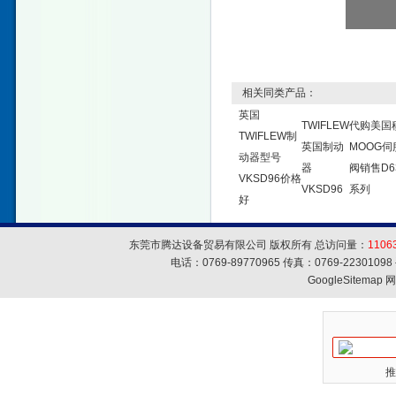
相关同类产品：
英国
TWIFLEW
代购美国
TWIFLEW制
英国制动
MOOG伺
动器型号
器
阀销售D6
VKSD96价格
VKSD96
系列
好
东莞市腾达设备贸易有限公司 版权所有 总访问量：
1106
电话：0769-89770965 传真：0769-223010
GoogleSitemap
网
推