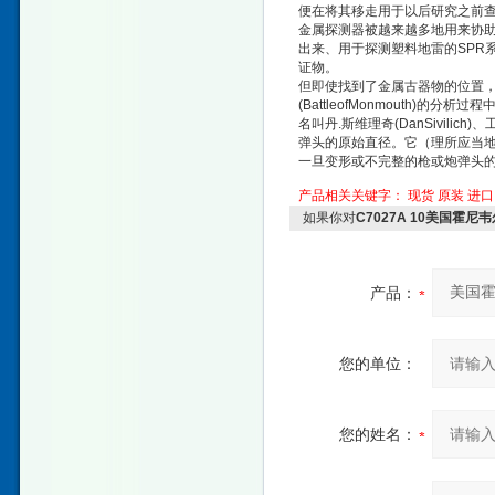
便在将其移走用于以后研究之前
金属探测器被越来越多地用来协助表面穿透
出来、用于探测塑料地雷的SPR
证物。
但即使找到了金属古器物的位置，
(BattleofMonmouth
名叫丹.斯维理奇(DanSivi
弹头的原始直径。它（理所应当地）被
一旦变形或不完整的枪或炮弹头
产品相关关键字：
现货
原装
进口
如果你对
C7027A 10美国霍
产品：
您的单位：
您的姓名：