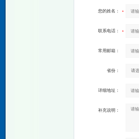
您的姓名：
联系电话：
常用邮箱：
省份：
详细地址：
补充说明：