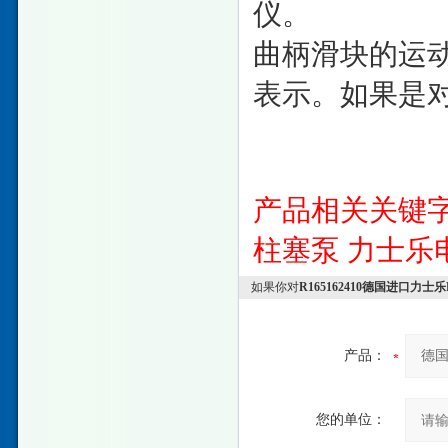
仪。
曲柄滑块的运
表示。如果是
产品相关关键
柱塞泵
力士乐
如果你对
R165162410德国进口力士
产品：
您的单位：