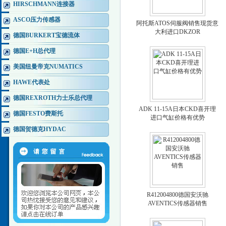
HIRSCHMANN连接器
ASCO压力传感器
阿托斯ATOS伺服阀销售现货意
大利进口DKZOR
德国BURKERT宝德流体
德国E+H总代理
美国纽曼帝克NUMATICS
HAWE代表处
德国REXROTH力士乐总代理
ADK 11-15A日本CKD喜开理
德国FESTO费斯托
进口气缸价格有优势
德国贺德克HYDAC
R412004800德国安沃驰
AVENTICS传感器销售