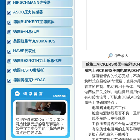
HIRSCHMANN连接器
ASCO压力传感器
德国BURKERT宝德流体
德国E+H总代理
美国纽曼帝克NUMATICS
HAWE代表处
点击放大
德国REXROTH力士乐总代理
威格士VICKERS美国电磁阀DG
德国FESTO费斯托
威格士VICKERS美国电磁阀DG4
隔磁套管内的铁芯完成，不存在
德国贺德克HYDAC
构型式容易控制内泄漏 ，直降为零
管道的控制。电动阀用于液体、气
做两位开关控制。电磁阀只能用作
有AI反馈信号，可以由DO或A
威格士电磁阀特点：
电磁阀通电后不工作
检查电源接线是否不良→重新接
线圈短路→更换线圈
工作压差是否不合适→调整压差
有杂质使电磁阀的主阀芯和动铁
→更换产品电磁阀不能关闭
主阀芯或铁动芯的密封件已损