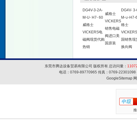
DG4V-3-2A-
DG4V- 3-
威格士
M-U- H7- 60
M-∪-H7-
VICKERS
威格士
格士
销售电磁
VICKERS电
VICKER
阀进口美
磁阀现货代购
国销售现
国原装
热销
换向阀
东莞市腾达设备贸易有限公司 版权所有 总访问量：
1107
电话：0769-89770965 传真：0769-223010
GoogleSitemap
网
推